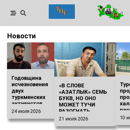
Новости
Годовщина
исчезновения
Тур
«В СЛОВЕ
двух
пр
«АЗАТЛЫК» СЕМЬ
туркменских
про
БУКВ, НО ОНО
активистов.
хал
МОЖЕТ ТУЧИ
Турция и
рас
РАЗОГНАТЬ
24 июля 2026
Туркменистан
мес
ВОКРУГ СОЛНЦА»
10 и
21 июля 2026
должны
тур
Из показаний
ответить на
бло