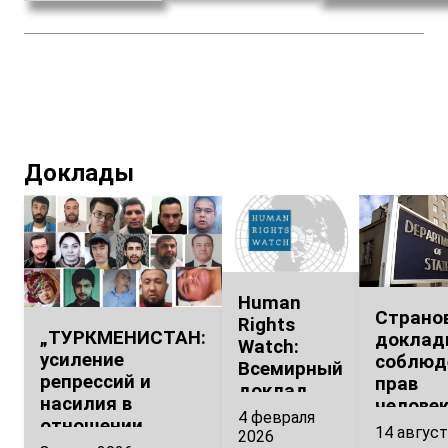
турецким
властям.
Доклады
Human
Страно
Rights
„ТУРКМЕНИСТАН:
доклад
Watch:
усиление
соблюд
Всемирный
репрессий и
прав
доклад
насилия в
человек
2026
4 февраля
отношении
2024 го
14 август
2026
инакомыслящих.