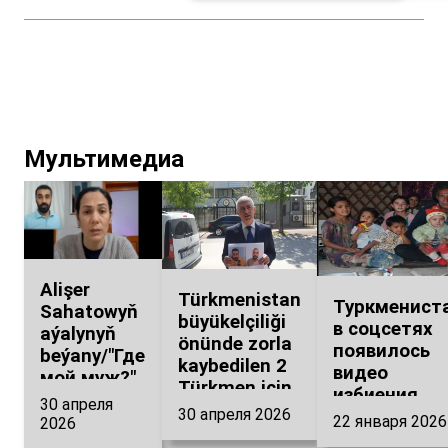
Даулетмурата
все те же
Тажимуратова о
вопросы
событиях в
Каракалпакстане...
Мультимедиа
Alişer
Türkmenistan
Туркменист
Sahatowyň
büyükelçiliği
в соцсетях
aýalynyň
önünde zorla
появилось
beýany/"Где
kaybedilen 2
видео
мой муж?"
Türkmen için
избиения
Обращение
30 апреля
açıklama
30 апреля 2026
детей в
супруги
22 января 2026
2026
yapıyorum
детском сад
А.Сахатова