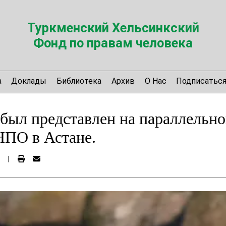
Туркменский Хельсинкский
Фонд по правам человека
а
Доклады
Библиотека
Архив
О Нас
Подписатьс
был представлен на параллельн
НПО в Астане.
|