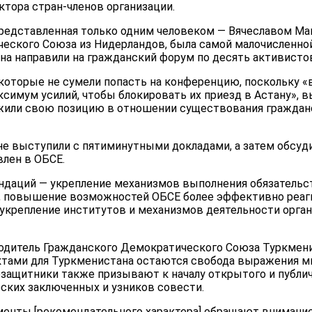
тора стран-членов организации.
представленная только одним человеком — Вячеславом М
еского Союза из Нидерландов, была самой малочисленной
а направили на гражданский форум по десять активистов
которые не сумели попасть на конференцию, поскольку «
ксимум усилий, чтобы блокировать их приезд в Астану»,
жили свою позицию в отношении существования граждан
не выступили с пятиминутными докладами, а затем обсуд
влен в ОБСЕ.
ндаций — укрепление механизмов выполнения обязательс
, повышение возможностей ОБСЕ более эффективно реаг
 укрепление институтов и механизмов деятельности орган
одитель Гражданского Демократического Союза Туркменис
тами для Туркменистана остаются свобода выражения мн
защитники также призывают к началу открытого и публич
ских заключенных и узников совести.
менты [рекомендательного характера] обращают внимание