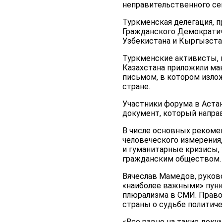
неправительственного сек
Туркменская делегация, 
Гражданского Демократич
Узбекистана и Кыргызстан
Туркменские активисты, 
Казахстана приложили ма
письмом, в котором изло
стране.
Участники форума в Аста
документ, который напра
В числе основных рекоме
человеческого измерения
и гуманитарные кризисы,
гражданским обществом.
Вячеслав Мамедов, руков
«наиболее важными» пунк
плюрализма в СМИ. Право
страны о судьбе политиче
«Все равно на такие доку