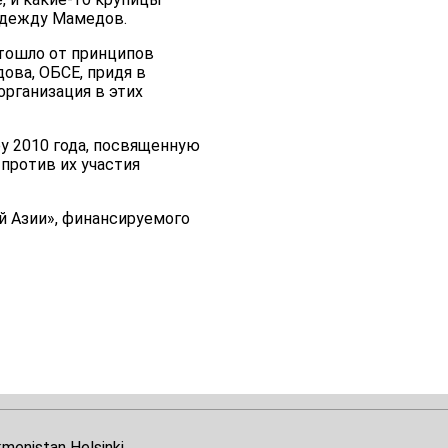
адежду Мамедов.
отошло от принципов
ова, ОБСЕ, придя в
организация в этих
у 2010 года, посвященную
против их участия
й Азии», финансируемого
kmenistan Helsinki