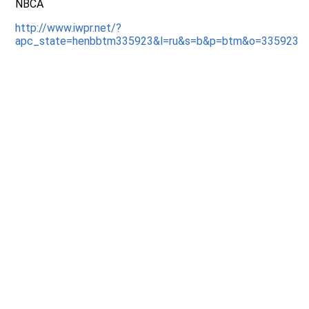
NBCA
http://www.iwpr.net/?
apc_state=henbbtm335923&l=ru&s=b&p=btm&o=335923