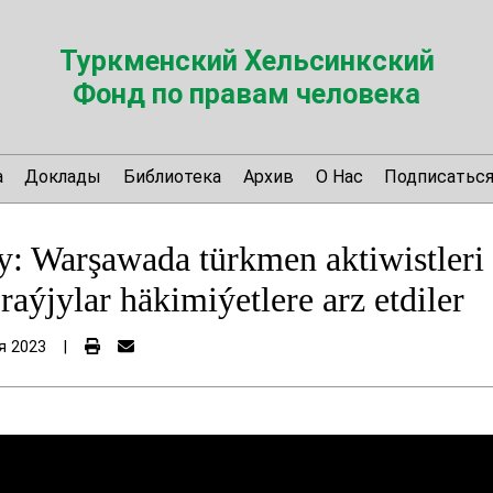
Туркменский Хельсинкский
Фонд по правам человека
а
Доклады
Библиотека
Архив
О Нас
Подписатьс
y: Warşawada türkmen aktiwistler
aýjylar häkimiýetlere arz etdiler
я 2023
|