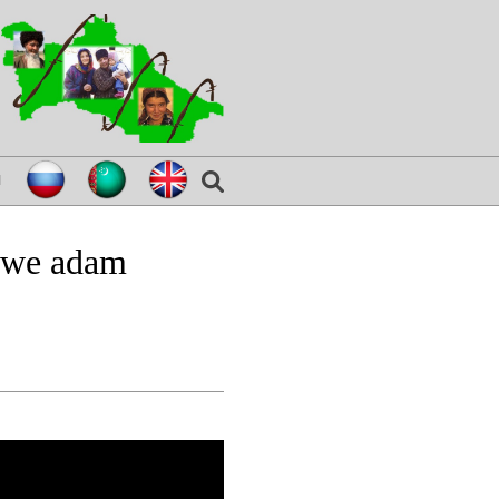
я
i we adam