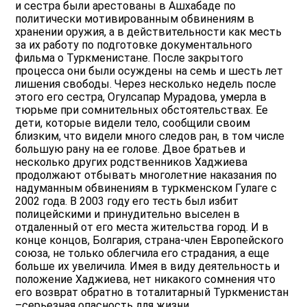
и сестра были арестованы в Ашхабаде по
политически мотивированным обвинениям в
хранении оружия, а в действительности как месть
за их работу по подготовке документального
фильма о Туркменистане. После закрытого
процесса они были осуждены на семь и шесть лет
лишения свободы. Через несколько недель после
этого его сестра, Огулсапар Мурадова, умерла в
тюрьме при сомнительных обстоятельствах. Ее
дети, которые видели тело, сообщили своим
близким, что видели много следов ран, в том числе
большую рану на ее голове. Двое братьев и
несколько других родственников Хаджиева
продолжают отбывать многолетние наказания по
надуманным обвинениям в туркменском Гулаге с
2002 года. В 2003 году его тесть был избит
полицейскими и принудительно выселен в
отдаленный от его места жительства город. И в
конце концов, Болгария, страна-член Европейского
союза, не только облегчила его страдания, а еще
больше их увеличила. Имея в виду деятельность и
положение Хаджиева, нет никакого сомнения что
его возврат обратно в тоталитарный Туркменистан
–серьезная опасность для жизни.