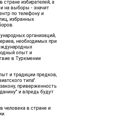
 стране избирателей, а
и на выборы - значит
ентр по телефону и
лиц, избранных
боров.
ународных организаций,
териев, необходимых при
международных
родный опыт и
ствие в Туркмении
пыт и традиции предков,
иатского типа".
 закону, приверженность
анину" и впредь будут
 человека в стране и
и.