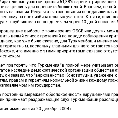
збирательные участки пришли 61,38% зарегистрированных в
се закрылись для пересчета бюллетеней. Впрочем, не пойт
сть наказания. Результаты голосования передавались в ц
вленному на всех избирательных участках. Кстати, список 
удет опубликован не позднее чем через 10 дней после вы
 прошедшие выборы с точки зрения ОБСЕ или других межд
вить целый список претензий по поводу соблюдения кри
Однако, как уже было сказано, для Туркменбаши мнение 
 авторитетным, поскольку главными для него остаются на
Похоже, что именно с этими приоритетами связано отсут
м спискам.
ет повторять, что Туркмения "в полной мере учитывает о
атое наследие демократической организации общества аз
у, он заявил, что "верховенство Конституции, уважение к
ям, правам и гарантиям нормальной жизни каждому гражд
озглавляемом им государстве.
о постоянно выражает обеспокоенность нарушениями прав
ссии принимает раздражающие слух Туркменбаши резолюци
висимая газета» 20 декабря 2004 г.