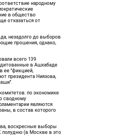
соответствие народному
емократические
ение в общество
ще отказаться от
вда, незадолго до выборов
ющие прошения, однако,
овали всего 139
редитованные в Ашхабаде
в ее "фикцией,
ют президента Ниязова,
аши".
 комитетов: по экономике
по сводному
арламентарии являются
раны, в состав которого
ева, воскресные выборы
 полудню (в Москве в это