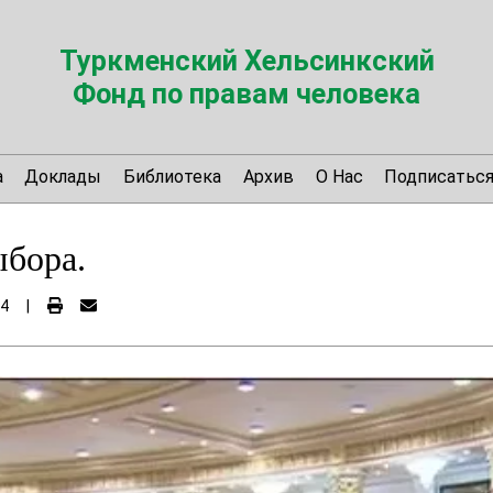
Туркменский Хельсинкский
Фонд по правам человека
а
Доклады
Библиотека
Архив
О Нас
Подписатьс
ыбора.
04
|