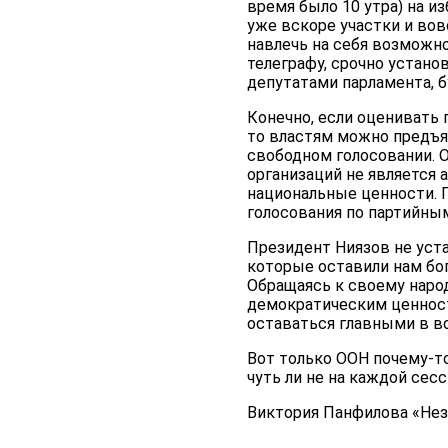
время было 10 утра) на и
уже вскоре участки и вов
навлечь на себя возможно
телеграфу, срочно устано
депутатами парламента, б
Конечно, если оценивать
то властям можно предъя
свободном голосовании. 
организаций не является
национальные ценности. 
голосования по партийны
Президент Ниязов не уста
которые оставили нам бог
Обращаясь к своему народ
демократическим ценност
оставаться главными в в
Вот только ООН почему-т
чуть ли не на каждой се
Виктория Панфилова «Неза