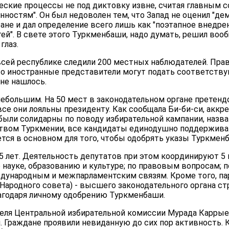
ские процессы не под диктовку извне, считая главным 
ностям". Он был недоволен тем, что Запад не оценил "д
ране и дал определение всего лишь как "поэтапное внедр
й". В свете этого Туркменбаши, надо думать, решил вооб
глаз.
всей республике следили 200 местных наблюдателей. Пра
то иностранные представители могут подать соответству
не нашлось.
ебольшим. На 50 мест в законодательном органе претенд
все они лояльны президенту. Как сообщала Би-би-си, акк
ыли солидарны по поводу избирательной кампании, назва
твом Туркмении, все кандидаты единодушно поддержива
тся в основном для того, чтобы одобрять указы Туркменб
5 лет. Деятельность депутатов при этом координируют 5
о науке, образованию и культуре; по правовым вопросам; 
ждународным и межпарламентским связям. Кроме того, п
Народного совета) - высшего законодательного органа ст
агодаря личному одобрению Туркменбаши.
еля Центральной избирательной комиссии Мурада Карры
 Граждане проявили невиданную до сих пор активность. К