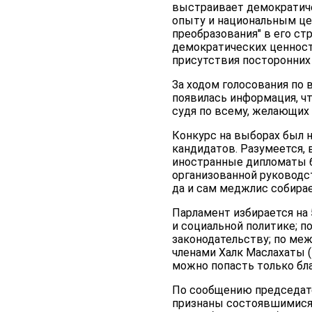
выстраивает демократиче
опыту и национальным цен
преобразования" в его ст
демократических ценносте
присутствия посторонних 
За ходом голосования по 
появилась информация, ч
судя по всему, желающих 
Конкурс на выборах был н
кандидатов. Разумеется, 
иностранные дипломаты б
организованной руководс
да и сам меджлис собирае
Парламент избирается на 
и социальной политике; п
законодательству; по ме
членами Халк Маслахаты (
можно попасть только бл
По сообщению председат
признаны состоявшимися.