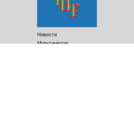
Новости
Мультимедиа
Доклады
Библиотека
Архив
О Нас
Turkmenistan Helsinki
Foundation for Human Rights
25 Knaz Dondukov str., ap.2
Varna, 9000
Bulgaria