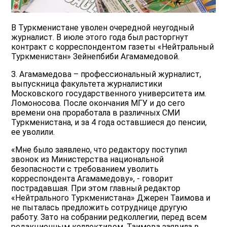
В Туркменистане уволен очередной неугодный
журналист. В июле этого года был расторгнут
контракт с корреспондентом газеты «Нейтральный
Туркменистан» Зейнепбиби Агамамедовой.
З. Агамамедова – профессиональный журналист,
выпускница факультета журналистики
Московского государственного университета им.
Ломоносова. После окончания МГУ и до сего
времени она проработала в различных СМИ
Туркменистана, и за 4 года оставшиеся до пенсии,
ее уволили.
«Мне было заявлено, что редактору поступил
звонок из Министерства национальной
безопасности с требованием уволить
корреспондента Агамамедову», - говорит
пострадавшая. При этом главный редактор
«Нейтрального Туркменистана» Джерен Таимова и
не пыталась предложить сотруднице другую
работу. Зато на собрании редколлегии, перед всем
редакционным коллективом, Таимова заявила в