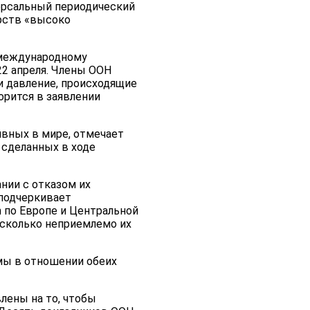
ерсальный периодический
арств «высоко
 международному
22 апреля. Члены ООН
и давление, происходящие
орится в заявлении
вных в мире, отмечает
 сделанных в ходе
нии с отказом их
 подчеркивает
h по Европе и Центральной
асколько неприемлемо их
мы в отношении обеих
лены на то, чтобы