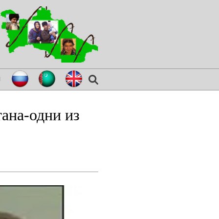
я
ана-одни из