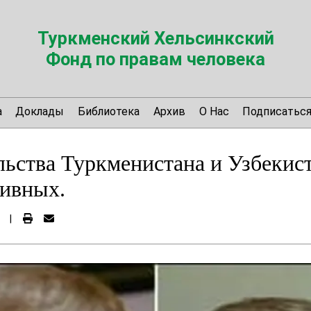
Туркменский Хельсинкский
Фонд по правам человека
а
Доклады
Библиотека
Архив
О Нас
Подписатьс
ства Туркменистана и Узбекист
сивных.
|