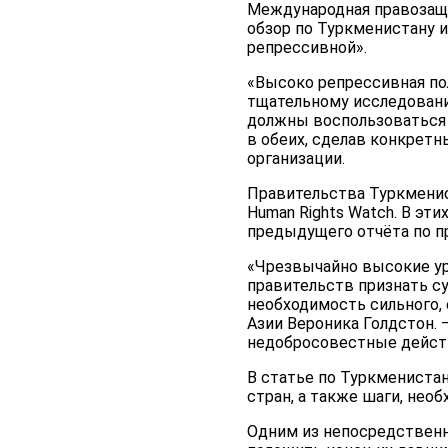
Международная правозащи
обзор по Туркменистану и
репрессивной».
«Высоко репрессивная по
тщательному исследованию
должны воспользоваться 
в обеих, сделав конкретн
организации.
Правительства Туркменис
Human Rights Watch. В эт
предыдущего отчёта по пр
«Чрезвычайно высокие ур
правительств признать су
необходимость сильного, 
Азии Вероника Голдстон.
недобросовестные действ
В статье по Туркмениста
стран, а также шаги, нео
Одним из непосредственн