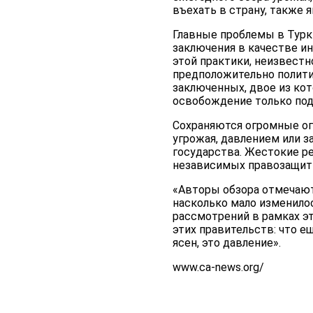
въехать в страну, также 
Главные проблемы в Турк
заключения в качестве ин
этой практики, неизвест
предположительно полити
заключенных, двое из ко
освобождение только подч
Сохраняются огромные ог
угрожая, давлением или 
государства. Жестокие р
независимых правозащитн
«Авторы обзора отмечают
насколько мало изменилос
рассмотрений в рамках эт
этих правительств: что е
ясен, это давление».
www.ca-news.org/