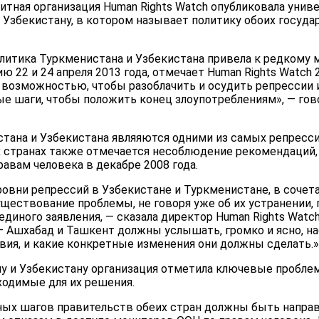
тная организация Human Rights Watch опубликовала унив
 Узбекистану, в котором называет политику обоих госуд
литика Туркменистана и Узбекистана привела к редкому
 22 и 24 апреля 2013 года, отмечает Human Rights Watch 
возможностью, чтобы разоблачить и осудить репрессии 
ые шаги, чтобы положить конец злоупотреблениям», — гов
тана и Узбекистана являяются одними из самых репресси
их странах также отмечается несоблюдение рекомендаций,
авам человека в декабре 2008 года.
овни репрессий в Узбекистане и Туркменистане, в сочета
ществование проблемы, не говоря уже об их устранении,
единого заявления, — сказала директор Human Rights Watc
 — Ашхабад и Ташкент должны услышать, громко и ясно, н
ия, и какие конкретные изменения они должны сделать.»
ну и Узбекистану организация отметила ключевые пробле
бходимые для их решения.
ых шагов правительств обеих стран должны быть направ