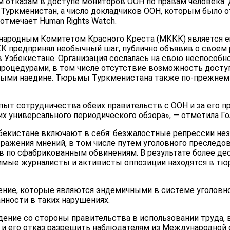
м отказам в доступе мониторов ООН по правам человека.
 Туркменистан, а число докладчиков ООН, которым было о
 отмечает Human Rights Watch.
народным Комитетом Красного Креста (МККК) является е
КК предпринял необычный шаг, публично объявив о своем
 Узбекистане. Организация сослалась на свою неспособн
роцедурами, в том числе отсутствие возможность досту
ными наедине. Тюрьмы Туркменистана также по-прежнем
пыт сотрудничества обеих правительств с ООН и за его п
х универсального периодического обзора», — отметила Го
екистане включают в себя: безжалостные репрессии не
ражения мнений, в том числе путем уголовного преследо
 по сфабрикованным обвинениям. В результате более де
мые журналисты и активисты оппозиции находятся в тю
ние, которые являются эндемичными в системе уголовног
нности в таких нарушениях.
ение со стороны правительства в использовании труда, в
, и его отказ разрешить наблюдателям из Международной 