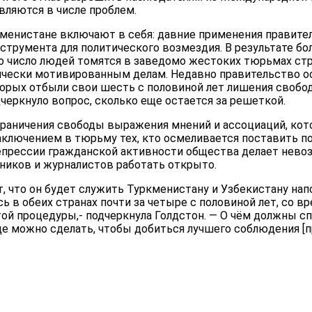
являются в числе проблем.
менистане включают в себя: давние применения правит
струмента для политического возмездия. В результате бо
но число людей томятся в заведомо жестоких тюрьмах ст
чески мотивированным делам. Недавно правительство о
торых отбыли свои шесть с половиной лет лишения свобод
еркнуло вопрос, сколько еще остается за решеткой.
раничения свободы выражения мнений и ассоциаций, кот
заключением в тюрьму тех, кто осмеливается поставить п
епрессии гражданской активности общества делает нев
иков и журналистов работать открыто.
, что он будет служить Туркменистану и Узбекистану нап
ь в обеих странах почти за четыре с половиной лет, со в
ой процедуры,- подчеркнула Голдстон. — О чём должны с
ще можно сделать, чтобы добиться лучшего соблюдения [п