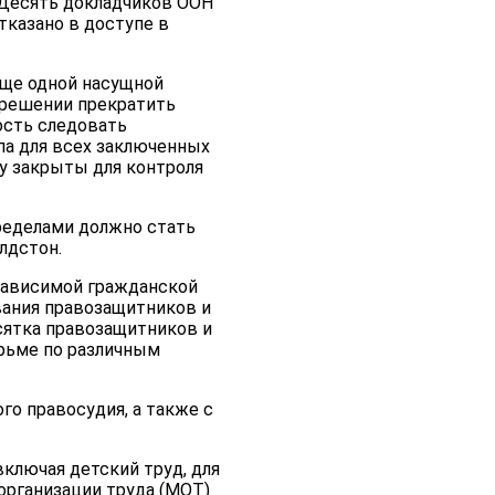
 Десять докладчиков ООН
тказано в доступе в
ще одной насущной
 решении прекратить
ость следовать
па для всех заключенных
у закрыты для контроля
ределами должно стать
лдстон.
зависимой гражданской
вания правозащитников и
сятка правозащитников и
рьме по различным
о правосудия, а также с
ключая детский труд, для
организации труда (МОТ)