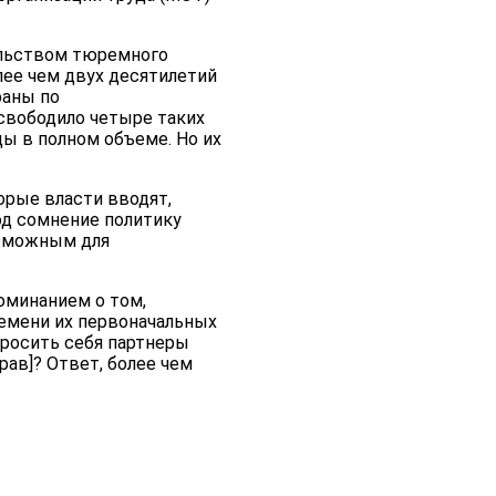
ельством тюремного
лее чем двух десятилетий
раны по
свободило четыре таких
ы в полном объеме. Но их
орые власти вводят,
од сомнение политику
озможным для
оминанием о том,
ремени их первоначальных
просить себя партнеры
рав]? Ответ, более чем