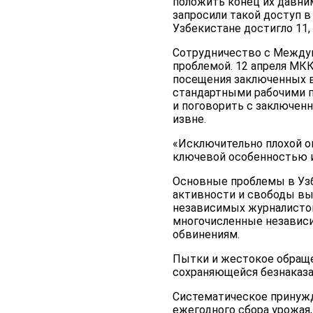
положить конец их давни
запросили такой доступ в
Узбекистане достигло 11,
Сотрудничество с Между
проблемой. 12 апреля МК
посещения заключенных в
стандартными рабочими п
и поговорить с заключен
извне.
«Исключительно плохой о
ключевой особенностью и
Основные проблемы в Узб
активности и свободы вы
независимых журналистов
многочисленные независи
обвинениям.
Пытки и жестокое обраще
сохраняющейся безнаказа
Систематическое принужд
ежегодного сбора урожая