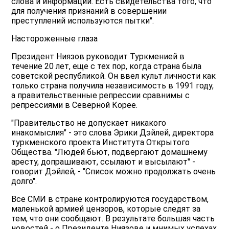
слова и информации. Есть свидетельства того, что
для получения признаний в совершении
преступлений используются пытки".
Настороженные глаза
Президент Ниязов руководит Туркменией в
течение 20 лет, еще с тех пор, когда страна была
советской республикой. Он ввел культ личности как
только страна получила независимость в 1991 году,
а правительственные репрессии сравнимы с
репрессиями в Северной Корее.
"Правительство не допускает никакого
инакомыслия" - это слова Эрики Дэйлей, директора
туркменского проекта Института Открытого
Общества. "Людей бьют, подвергают домашнему
аресту, допрашивают, ссылают и высылают" -
говорит Дэйлей, - "Список можно продолжать очень
долго".
Все СМИ в стране контролируются государством,
маленькой армией цензоров, которые следят за
тем, что они сообщают. В результате большая часть
новостей - о Президенте Ниязове и мнимых успехах