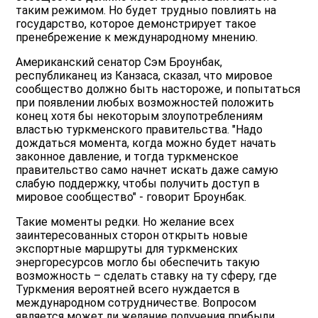
таким режимом. Но будет трудныо повлиять на
государство, которое демонстрирует такое
пренебрежение к международному мнению.
Американский сенатор Сэм Броунбак,
республиканец из Канзаса, сказал, что мировое
сообщество должно быть настороже, и попытаться
при появлении любых возможностей положить
конец хотя бы некоторым злоупотреблениям
властью туркменского правительства. "Надо
дождаться момента, когда можно будет начать
законное давление, и тогда туркменское
правительство само начнет искать даже самую
слабую поддержку, чтобы получить доступ в
мировое сообщество" - говорит Броунбак.
Такие моменты редки. Но желание всех
заинтересованных сторон открыть новые
экспортные маршруты для туркменских
энергоресурсов могло бы обеспечить такую
возможность – сделать ставку на ту сферу, где
Туркмения вероятней всего нуждается в
международном сотрудничестве. Вопросом
является может ли желание получения прибыли