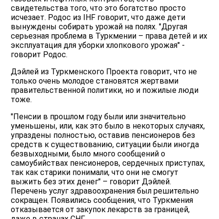
свидетельства того, что это богатство просто
исчезает. Родос из IHF говорит, что даже дети
вынуждены собирать урожай на полях. "Другая
серьезная проблема в Туркмении – права детей и их
эксплуатация для уборки хлопкового урожая" -
говорит Родос.
Дэйлей из Туркменского Проекта говорит, что не
только очень молодое становятся жертвами
правительственной политики, но и пожилые люди
тоже.
"Пенсии в прошлом году были или значительно
уменьшены, или, как это было в некоторых случаях,
упраздены полностью, оставив пенсионеров без
средств к существованию, ситуации были иногда
безвыходными, было много сообщений о
самоубийствах пенсионеров, сердечных приступах,
так как старики понимали, что они не смогут
выжить без этих денег" – говорит Дэйлей.
Перечень услуг здравоохранения был решительно
сокращен. Появились сообщения, что Туркмения
отказывается от закупок лекарств за границей,
даже в странах СНГ.