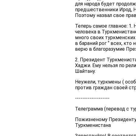
для народа будет продолжа
предшественники Ирод, Не
Поэтому назвал свое прав
Теперь самое главное: 1.
человека в Туркменистане
много своих туркменских 
в бараний рог “ всех, кт
верю в благоразумие През
2. Президент Туркмениста
Хаджи. Ему нельзя по рел
Шайтану.
Неужели, туркмены ( особ
против граждан своей ст
-------------------
Телеграмма (перевод с ту
Пожизненому Президенту
Туркменистана
Здраствуйте! В соответс