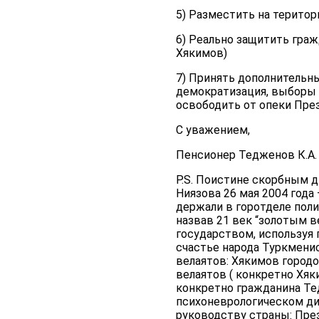
5) Разместить на терито
6) Реально защитить граж
Хякимов)
7) Принять дополнительн
демократизация, выборы Х
освободить от опеки Пре
С уважением,
Пенсионер Тедженов К.А. 
P.S. Поистине скорбным 
Ниязова 26 мая 2004 года 
держали в горотделе поли
назвав 21 век “золотым 
государством, используя
счастье народа Туркмени
велаятов: Хякимов городо
велаятов ( конкретно Хяк
конкретно гражданина Тед
психоневрологическом дис
руководству страны: През