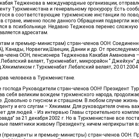
абая Тедженова в международные организации, отправлен
нту Туркменистана и генеральному прокурору. Есть сообщ
ося в соответствующие туркменские инстанции по пово
 в стране, именно после данного Обращения подвергли ж
ался в психбольнице. Недавно Тедженов перенес сложную
авляется адресатам.
нтам и премьер-министрам) стран-членов ООН: Соединенн
, Канады, Норвегии,Швеции, Дании и др. От преследуемо
а-члена ООН, пенсионера Тедженова Какабая Амановича –
 Лебапский велаят, Туркменабат, микрорайон “ Джейхун” д. 8
.Хякимликом г.Туркменабат Лебапский велаят, 20.01.2004 
рав человека в Туркменистане.
 господа Руководители стран-членов ООН! Президент Ту
вав себя великим вождем туркменского народа, продолжа
. Довольно о гнусном и страшном. В любом случае жизнь
нту и его слугам – Хякимам: Для руководителя очень важ
тает для людей. - Из интервью Главы строительного компле
авда” за 21 декабря 2002 г. Но в Туркменистане все поста
ные памятники живому Президенту, ничем неприкрытая вз
(президенты и премьер-министры) стран-членов ООН. П