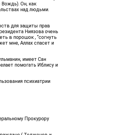
 Вождь). Он, как
ельствах над людьми.
арств для защиты прав
президента Ниязова очень
ть в порошок , “согнуть
жет мне, Аллах спасет и
ульманин, имеет Сан
желает помогать Иблису и
ользования психиатрии
еральному Прокурору
граждане ( Тедженов и