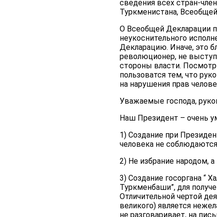
сведения всех стран-чле
Туркменистана, Всеобщей
О Всеобщей Декларации п
неукоснительного исполн
Декларацию. Иначе, это бл
революционер, не выступ
стороны власти. Посмотри
пользоватся тем, что рук
на нарушения прав челове
Уважаемые господа, руко
Наш Президент – очень у
1) Создание при Президен
человека не соблюдаются,
2) Не избрание народом, а
3) Создание госоргана “ Х
Туркменбаши”, для получе
Отличительной чертой де
великого) является нежел
не разговаривает, на пис