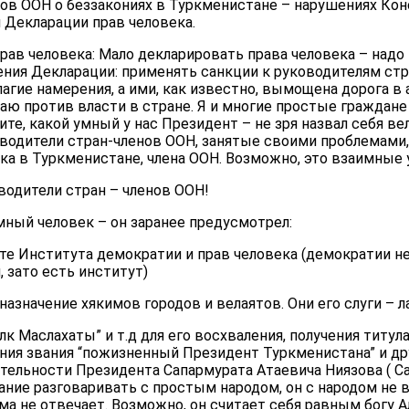
нов ООН о беззакониях в Туркменистане – нарушениях Кон
 Декларации прав человека.
рав человека: Мало декларировать права человека – надо
ения Декларации: применять санкции к руководителям ст
агие намерения, а ими, как известно, вымощена дорога в а
аю против власти в стране. Я и многие простые граждане
те, какой умный у нас Президент – не зря назвал себя в
оводители стран-членов ООН, занятые своими проблемами
ка в Туркменистане, члена ООН. Возможно, это взаимные у
водители стран – членов ООН!
мный человек – он заранее предусмотрел:
те Института демократии и прав человека (демократии не
 зато есть институт)
 назначение хякимов городов и велаятов. Они его слуги – л
алк Маслахаты” и т.д для его восхваления, получения титул
ния звания “пожизненный Президент Туркменистана” и дру
ятельности Президента Сапармурата Атаевича Ниязова ( 
ание разговаривать с простым народом, он с народом не в
ьма не отвечает. Возможно, он считает себя равным богу А