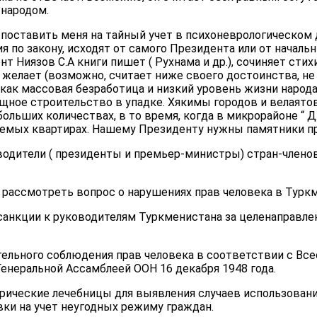
 народом.
 поставить меня на тайный учет в психоневрологическом
я по закону, исходят от самого Президента или от начал
 Ниязов С.А книги пишет ( Рухнама и др.), сочиняет стихи 
е желает (возможно, считает ниже своего достоинства, н
 как массовая безработица и низкий уровень жизни народ
ищное строительство в упадке. Хякимы городов и велаято
ольших количествах, в то время, когда в микрорайоне “ 
емых квартирах. Нашему Президенту нужны памятники пр
одители ( президенты и премьер-министры) стран-члено
 рассмотреть вопрос о нарушениях прав человека в Турк
санкции к руководителям Туркменистана за целенаправле
тельного соблюдения прав человека в соответствии с Вс
енеральной Ассамблеей ООН 16 декабря 1948 года.
трические лечебницы для выявления случаев использован
вки на учет неугодных режиму граждан.