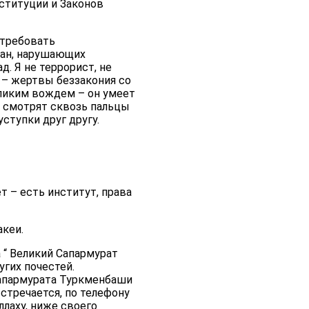
ституции и Законов
 требовать
ран, нарушающих
д. Я не террорист, не
 – жертвы беззакония со
еликим вождем – он умеет
, смотрят сквозь пальцы
ступки друг другу.
т – есть институт, права
акеи.
а “ Великий Сапармурат
гих почестей.
Сапармурата Туркменбаши
стречается, по телефону
ллаху, ниже своего