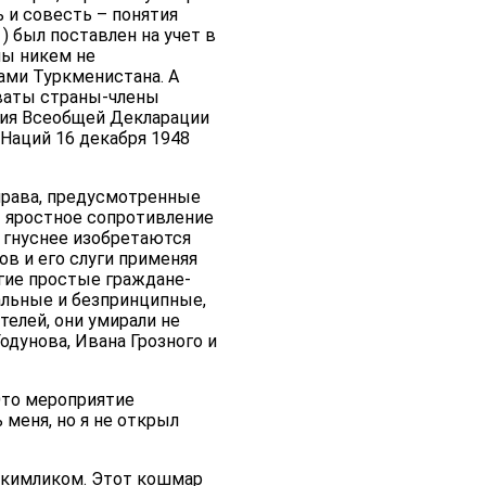
ь и совесть – понятия
) был поставлен на учет в
ны никем не
ами Туркменистана. А
оваты страны-члены
ния Всеобщей Декларации
Наций 16 декабря 1948
права, предусмотренные
т яростное сопротивление
м гнуснее изобретаются
в и его слуги применяя
гие простые граждане-
альные и безпринципные,
елей, они умирали не
одунова, Ивана Грозного и
Это мероприятие
 меня, но я не открыл
якимликом. Этот кошмар