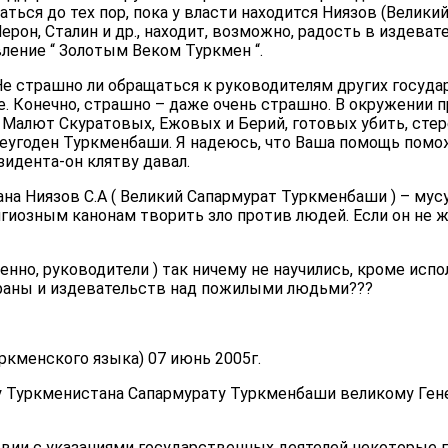
ться до тех пор, пока у власти находится Ниязов (Великий
рон, Сталин и др., находит, возможно, радость в издеват
ление “ Золотым Веком Туркмен “.
 Не страшно ли обращаться к руководителям других госуд
. Конечно, страшно – даже очень страшно. В окружении 
Малют Скуратовых, Ежовых и Берий, готовых убить, стере
о неугоден Туркменбаши. Я надеюсь, что Ваша помощь помо
идента-он клятву давал.
на Ниязов С.А ( Великий Сапармурат Туркменбаши ) – мус
игиозным канонам творить зло против людей. Если он не 
енно, руководители ) так ничему не научились, кроме исп
раны и издевательств над пожилыми людьми???
ркменского языка) 07 июнь 2005г.
 Туркменистана Сапармурату Туркменбаши великому Ген
твии с указаниями государственных деятелей некоторые 