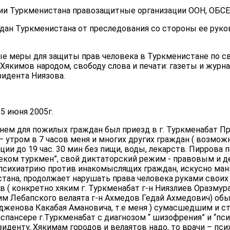
рии Туркменистана правозащитные организации ООН, ОБСЕ
дан Туркменистана от преследования со стороны ее руко
ые меры для защиты прав человека в Туркменистане по с
якимов народом, свободу слова и печати: газеты и журн
зидента Ниязова.
5 июня 2005г.
днем для пожилых граждан был приезд в г. Туркменабат 
– утром в 7 часов меня и многих других граждан ( возможн
ции до 19 час. 30 мин без пищи, воды, лекарств. Пиррова 
веком туркмен”, свой диктаторский режим - правовым и 
 психиатрию против инакомыслящих граждан, искусно ман
стана, продолжает нарушать права человека руками своих
в ( конкретно хяким г. Туркменабат г-н Ниязлиев Оразмур
им Лебапского велаята г-н Ахмедов Гедай Ахмедович) обь
женова Какабая Амановича, т.е меня ) сумасшедшим и ста
пансере г.Туркменабат с диагнозом “ шизофрения” и “псих
иденту, Хякимам городов и велаятов надо, то врачи – пс