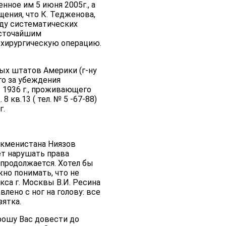
ное им 5 июня 2005г., а
ения, что К. Тедженова,
ду систематических
есточайшим
 хирургическую операцию.
ых штатов Америки (г-ну
го за убеждения
 1936 г., проживающего
 кв.13 ( тел. № 5 -67-88)
г.
ркменистана Ниязов
ет нарушать права
 продолжается. Хотел бы
но понимать, что не
кса г. Москвы В.И. Ресина
влено с ног на голову: все
ятка.
рошу Вас довести до