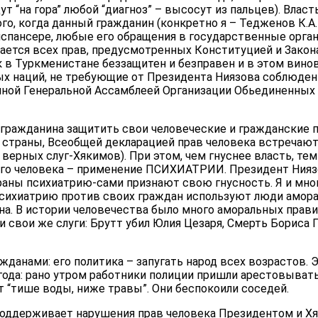
т “на гора” любой “диагноз” – высосут из пальцев). Власт
о, когда данный гражданин (конкретно я – Тедженов К.А. 
спансере, любые его обращения в государственные орга
ается всех прав, предусмотренных Конституцией и Закон
к в Туркменистане беззащитен и безправен и в этом вин
х наций, не требующие от Президента Ниязова соблюде
нной Генеральной Ассамблеей Организации Обьединенных 
гражданина защитить свои человеческие и гражданские 
 страны, Всеобщей декларацией прав человека встречаю
о верных слуг-Хякимов). При этом, чем гнуснее власть, те
го человека – применение ПСИХИАТРИИ. Президент Ниязо
раны психиатрию-сами признают свою гнусность. Я и мно
психиатрию против своих граждан используют люди амор
а. В истории человечества было много аморальных правит
и свои же слуги: Брутт убил Юлия Цезаря, Смерть Бориса Г
данами: его политика – запугать народ всех возрастов. 
года: рано утром работники полиции пришли арестовывать
ят “тише воды, ниже травы”. Они беспокоили соседей.
оддерживает нарушения прав человека Президентом и Х