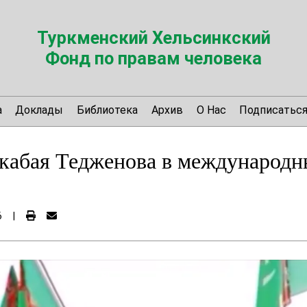
Туркменский Хельсинкский
Фонд по правам человека
а
Доклады
Библиотека
Архив
О Нас
Подписатьс
кабая Тедженова в международн
6
|