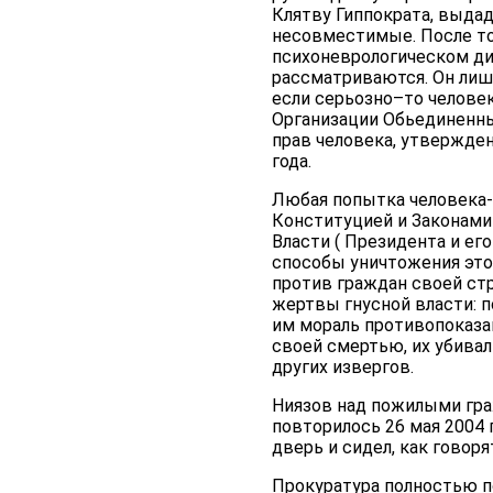
Клятву Гиппократа, выдаду
несовместимые. После тог
психоневрологическом ди
рассматриваются. Он лиш
если серьозно–то челове
Организации Обьединенны
прав человека, утвержде
года.
Любая попытка человека-
Конституцией и Законами
Власти ( Президента и ег
способы уничтожения это
против граждан своей ст
жертвы гнусной власти: 
им мораль противопоказан
своей смертью, их убивал
других извергов.
Ниязов над пожилыми граж
повторилось 26 мая 2004 
дверь и сидел, как говор
Прокуратура полностью п