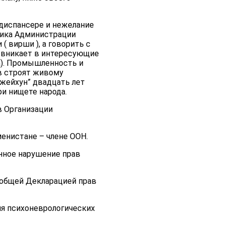
 диспансере и нежелание
ьника Администрации
( вирши ), а говорить с
е вникает в интересующие
а). Промышленность и
в строят живому
Джейхун” двадцать лет
и нищете народа.
в Организации
менистане – члене ООН.
нное нарушение прав
еобщей Декларацией прав
ия психоневрологических