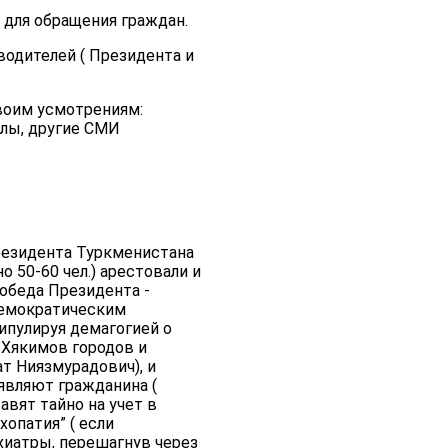
 для обращения граждан.
водителей ( Президента и
воим усмотрениям:
алы, другие СМИ
Президента Туркменистана
о 50-60 чел.) арестовали и
победа Президента -
демократическим
ипулируя демагогией о
 Хякимов городов и
ат Ниязмурадович), и
являют гражданина (
вят тайно на учет в
опатия” ( если
ихиатры, перешагнув через