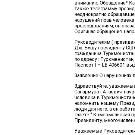
вниманию Обращение* Как
также телеграмму президе
неоднократно обращавшег
нарушений прав человека
преследованиям, он оказ
Оригинал обращения, напр
Руководителям ( президе
Дж. Бушу президенту США)
гражданина Туркменистан
по адресу : Туркменистан,
Паспорт І – LB 406601 выд
Заявление О нарушениях п
Здравствуйте, уважаемые
Сапармурат Атаевич, нач
человека в Туркменистане
напомнить нашему Президе
люди для него, а он рабо
газете “ Комсомольская пр
Президенту, многочислен
Уважаемые Руководители 