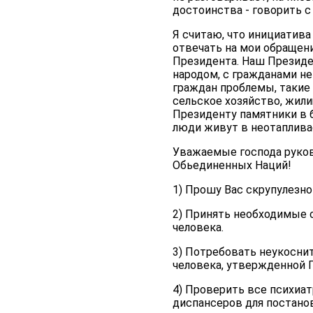
достоинства - говорить с
Я считаю, что инициатива
отвечать на мои обращени
Президента. Наш Президент
народом, с гражданами н
граждан проблемы, такие
сельское хозяйство, жил
Президенту памятники в б
люди живут в неотаплива
Уважаемые господа руков
Обьединенных Наций!
1) Прошу Вас скрупулезно
2) Принять необходимые 
человека.
3) Потребовать неукосни
человека, утвержденной Г
4) Проверить все психиа
диспансеров для постано