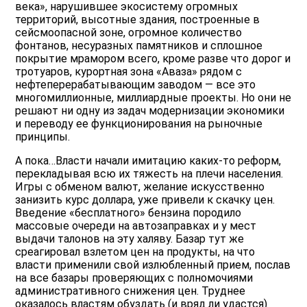
века», нарушившее экосистему огромных
территорий, высотные здания, построенные в
сейсмоопасной зоне, огромное количество
фонтанов, несуразных памятников и сплошное
покрытие мрамором всего, кроме разве что дорог и
тротуаров, курортная зона «Аваза» рядом с
нефтеперерабатывающим заводом — все это
многомиллионные, миллиардные проекты. Но они не
решают ни одну из задач модернизации экономики
и переводу ее функционирования на рыночные
принципы.
А пока…Власти начали имитацию каких-то реформ,
перекладывая всю их тяжесть на плечи населения.
Игры с обменом валют, желание искусственно
занизить курс доллара, уже привели к скачку цен.
Введение «бесплатного» бензина породило
массовые очереди на автозаправках и у мест
выдачи талонов на эту халяву. Базар тут же
среагировал взлетом цен на продукты, на что
власти применили свой излюбленный прием, послав
на все базары проверяющих с полномочиями
административного снижения цен. Труднее
оказалось властям обуздать (и вряд ли удастся)