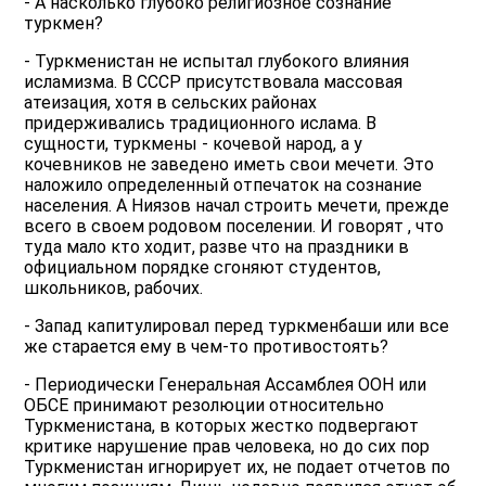
- А насколько глубоко религиозное сознание
туркмен?
- Туркменистан не испытал глубокого влияния
исламизма. В СССР присутствовала массовая
атеизация, хотя в сельских районах
придерживались традиционного ислама. В
сущности, туркмены - кочевой народ, а у
кочевников не заведено иметь свои мечети. Это
наложило определенный отпечаток на сознание
населения. А Ниязов начал строить мечети, прежде
всего в своем родовом поселении. И говорят , что
туда мало кто ходит, разве что на праздники в
официальном порядке сгоняют студентов,
школьников, рабочих.
- Запад капитулировал перед туркменбаши или все
же старается ему в чем-то противостоять?
- Периодически Генеральная Ассамблея ООН или
ОБСЕ принимают резолюции относительно
Туркменистана, в которых жестко подвергают
критике нарушение прав человека, но до сих пор
Туркменистан игнорирует их, не подает отчетов по