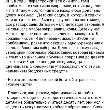
СНГ, в годы "перестройки" все они испытали
проблемы - их частично закрывали, нехватка денег
и т.п. В таком состоянии все находилось довольно
долго. А сейчас... Детский садик, в который ходили
мои дети, лет пять был в разрушенном состоянии,
все разворовали. Затем немало детсадов закрыли. Я
не слышала, чтобы закрывали школы. Детей у нас
много, едва не половина населения - молодежь. К
сожалению, за 14 лет независимости ВУЗов не
прибавилось, разве что открыли одно учреждение с
очень небольшим набором. Десять лет тому назад
утвердили программу образования, которая привела
к тому, что школьное обучение сократили до девяти
лет, хотя в Европе оно длится одиннадцать-
двенадцать. Экономисты утверждают, что это за
неимением бюджетных средств.
- Но это же смешно в такой богатой стране, как
Туркменистан!
- Политики, наш режим, официальный Ашгабат
говорят , что денег у нас достаточно, вместе с тем
детям не обязательно учиться десять лет, они мол и
за девять могут получить общее образование. Срок