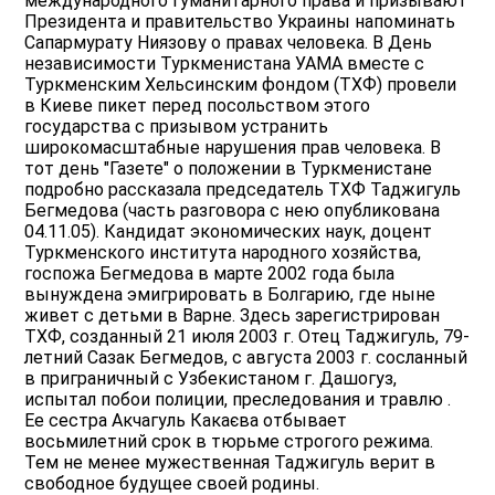
международного гуманитарного права и призывают
Президента и правительство Украины напоминать
Сапармурату Ниязову о правах человека. В День
независимости Туркменистана УАМА вместе с
Туркменским Хельсинским фондом (ТХФ) провели
в Киеве пикет перед посольством этого
государства с призывом устранить
широкомасштабные нарушения прав человека. В
тот день "Газете" о положении в Туркменистане
подробно рассказала председатель ТХФ Таджигуль
Бегмедова (часть разговора с нею опубликована
04.11.05). Кандидат экономических наук, доцент
Туркменского института народного хозяйства,
госпожа Бегмедова в марте 2002 года была
вынуждена эмигрировать в Болгарию, где ныне
живет с детьми в Варне. Здесь зарегистрирован
ТХФ, созданный 21 июля 2003 г. Отец Таджигуль, 79-
летний Сазак Бегмедов, с августа 2003 г. сосланный
в приграничный с Узбекистаном г. Дашогуз,
испытал побои полиции, преследования и травлю .
Ее сестра Акчагуль Какаєва отбывает
восьмилетний срок в тюрьме строгого режима.
Тем не менее мужественная Таджигуль верит в
свободное будущее своей родины.