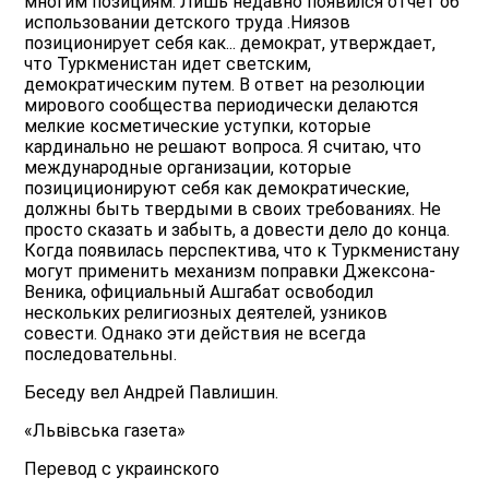
многим позициям. Лишь недавно появился отчет об
использовании детского труда .Ниязов
позиционирует себя как... демократ, утверждает,
что Туркменистан идет светским,
демократическим путем. В ответ на резолюции
мирового сообщества периодически делаются
мелкие косметические уступки, которые
кардинально не решают вопроса. Я считаю, что
международные организации, которые
позициционируют себя как демократические,
должны быть твердыми в своих требованиях. Не
просто сказать и забыть, а довести дело до конца.
Когда появилась перспектива, что к Туркменистану
могут применить механизм поправки Джексона-
Веника, официальный Ашгабат освободил
нескольких религиозных деятелей, узников
совести. Однако эти действия не всегда
последовательны.
Беседу вел Андрей Павлишин.
«Львiвська газета»
Перевод с украинского