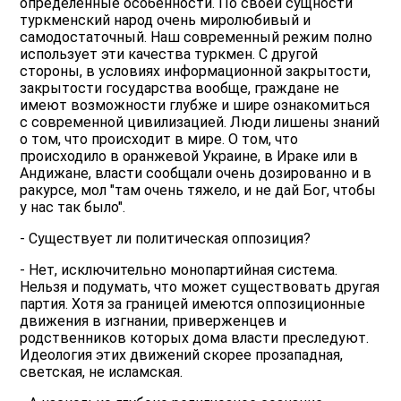
определенные особенности. По своей сущности
туркменский народ очень миролюбивый и
самодостаточный. Наш современный режим полно
использует эти качества туркмен. С другой
стороны, в условиях информационной закрытости,
закрытости государства вообще, граждане не
имеют возможности глубже и шире ознакомиться
с современной цивилизацией. Люди лишены знаний
о том, что происходит в мире. О том, что
происходило в оранжевой Украине, в Ираке или в
Андижане, власти сообщали очень дозированно и в
ракурсе, мол "там очень тяжело, и не дай Бог, чтобы
у нас так было".
- Существует ли политическая оппозиция?
- Нет, исключительно монопартийная система.
Нельзя и подумать, что может существовать другая
партия. Хотя за границей имеются оппозиционные
движения в изгнании, приверженцев и
родственников которых дома власти преследуют.
Идеология этих движений скорее прозападная,
светская, не исламская.