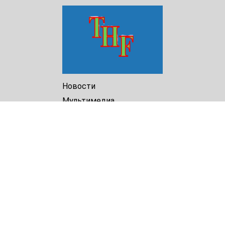
Новости
Мультимедиа
Доклады
Библиотека
Архив
О Нас
Turkmenistan Helsinki
Foundation for Human Rights
25 Knaz Dondukov str., ap.2