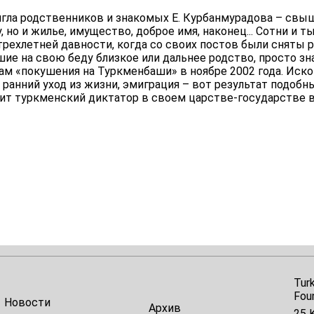
игла родственников и знакомых Е. Курбанмурадова – свыш
, но и жилье, имущество, доброе имя, наконец... Сотни и 
 трехлетней давности, когда со своих постов были сняты
ие на свою беду близкое или дальнее родство, просто з
ам «покушения на Туркменбаши» в ноябре 2002 года. Иск
 ранний уход из жизни, эмиграция – вот результат подобн
ит туркменский диктатор в своем царстве-государстве в
Tur
Fou
Новости
Архив
25 K