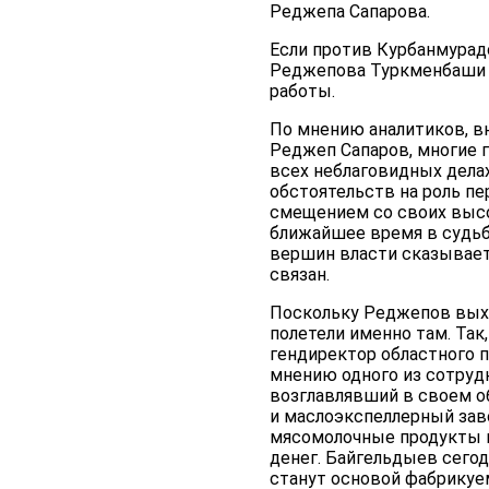
Реджепа Сапарова.
Если против Курбанмурадо
Реджепова Туркменбаши г
работы.
По мнению аналитиков, вн
Реджеп Сапаров, многие
всех неблаговидных дела
обстоятельств на роль пе
смещением со своих высок
ближайшее время в судьбе
вершин власти сказывается
связан.
Поскольку Реджепов выхо
полетели именно там. Так
гендиректор областного 
мнению одного из сотруд
возглавлявший в своем о
и маслоэкспеллерный заво
мясомолочные продукты и
денег. Байгельдыев сегод
станут основой фабрикуем