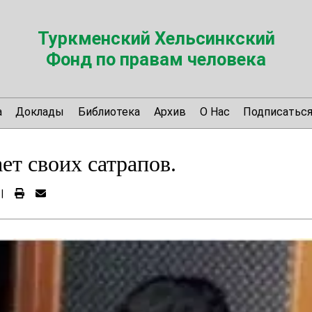
Туркменский Хельсинкский
Фонд по правам человека
а
Доклады
Библиотека
Архив
О Нас
Подписатьс
ет своих сатрапов.
|