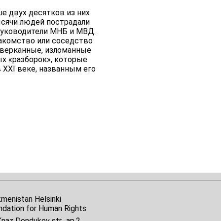
е двух десятков из них
тысячи людей пострадали
 руководители МНБ и МВД.
накомство или соседство
оверканные, изломанные
ых «разборок», которые
 XXI веке, названным его
kmenistan Helsinki
ndation for Human Rights
naz Dondukov str., ap.2