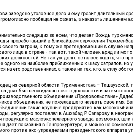
ва заведено уголовное дело и ему грозит длительный сро
ромогласно пообещал не сажать, а наказать лишением в
имательно следящих за всем, что делает Вождь туркменов
 годы проработавший в ближайшем окружении Туркменба
х своего патрона, к тому же претендовавший в случае н
рвого лица в стране - так вот, такой человек вряд ли мог
их должностей. Не так уж долго осталось ждать, что пр
 одного из наиболее приближенных к шаху сатрапов, но у
 на его родственниках, а также на тех, кто, в силу обсто
дец из северной области Туркменистана – Ташаузской, 
, на днях был неожиданно снят с должности и затем конв
производственного объединения «Продовольствие» Дадеб
ников объединения, не пожелавшего назвать свое имя, Ба
бъединении такие крупные предприятия, как мясокомбин
ды, регулярно поставлял в Ашхабад Р. Сапарову в неогра
 продукцию маслоэкспеллерного завода; возможно, шли 
ня дает показания в Генпрокуратуре, и можно не сомневат
ого против экс-управделами президентского аппарата уг