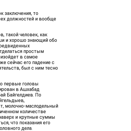
к заключения, то
сех должностей и вообще
, такой человек, как
ши и хорошо знающий обо
епредвиденных
 отделаться простым
оизойдет в самое
же сейчас его падение с
ятельств, был с ним тесно
то первые головы
оирован в Ашхабад
ай Байгелдиев. По
йгельдыев,
ат, молочно-маслодельный
ниченном количестве
наверх и крупные суммы
ься, что показания его
оловного дела.