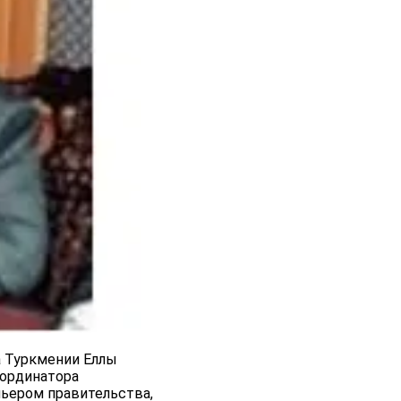
а Туркмении Еллы
оординатора
мьером правительства,