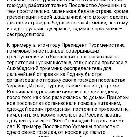
граждан, работает только Посольство Армении, но
тем простительно, маленькая, бедная страна, кроме
презентации новой шашлычной, что может сделать
для своих граждан бедный посол Армении, поэтому
и сидят русские, да армяне, годами в приемнике-
распределителе.
К примеру, в этом году Президент Туркменистана,
помиловал иностранцев, совершивших
преступление и отбывающих срок наказания на
территории Туркменистана, этих людей привезли в
Ашхабадский приемник-распределитель для
дальнейшей отправки на Родину, быстро
организовали отправку своих граждан посольства
Украины, Ирана , Турции, Пакистана и т.д. кроме
Российского, россияне сидели еще две недели,
после того как все разъехались по домам. При этом
все посольства организовали помощь питанием,
одеждой своим гражданам, постоянно приезжали к
ним, опять же кроме посольства России, правда,
одну пачку сигарет "Кент" господин Егоров все же
дал. К примеру Посольство Украины полностью
одело своих граждан, от носков до пальто,