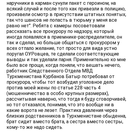
наручники в карман сунули пакет с героином, на
всякий случай и после того как привезли в полицию,
произвели осмотр в присутствии штатных понятых,
так что шансов не попасть в тюрьму у меня все
равно нет". Ребята с камеры посоветовали
рассказать все прокурору по надзору, который
иногда появлялся в приемнике-распределителе, он
так и сделал, но больше общаться с прокурором у
всех отпало желание, тот просто для вида устно
поругал ОУРовцев, те сделали соответствующие
выводы и так уделали парня. Применительно ко мне
было все проще, когда поняли, что вешать нечего,
работник Следственного Отдела МВД
Туркменистана Курбанов Батыр потребовал от
прокурора, чтобы тот возбудил уголовное дело
против моей жены по статье 228 часть 4
(мошенничество в особо крупных размерах),
рассчитывая наверно, что тогда я буду сговорчивей,
но тот отказался, понимая, что это вообще ни в
какие ворота не лезет. Практика давления через
близких родственников в Туркменистане обыденна,
брат сидит вместо брата, а сестра вместо сестры,
кому-то же надо сидеть.