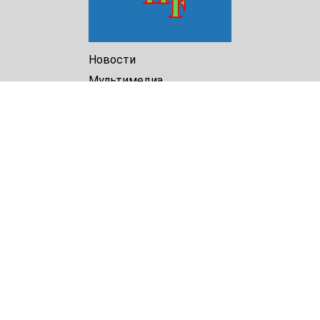
Новости
Мультимедиа
Доклады
Библиотека
Архив
О Нас
Turkmenistan Helsinki
Foundation for Human Rights
25 Knaz Dondukov str., ap.2
Varna, 9000
Bulgaria
Tel.
+359 52 609854
E-mail:
tkmprotect@gmail.com