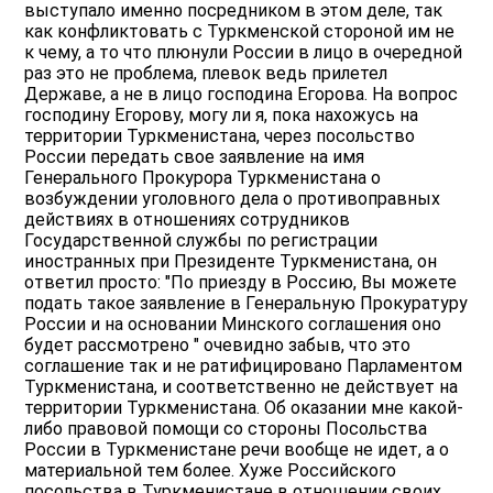
выступало именно посредником в этом деле, так
как конфликтовать с Туркменской стороной им не
к чему, а то что плюнули России в лицо в очередной
раз это не проблема, плевок ведь прилетел
Державе, а не в лицо господина Егорова. На вопрос
господину Егорову, могу ли я, пока нахожусь на
территории Туркменистана, через посольство
России передать свое заявление на имя
Генерального Прокурора Туркменистана о
возбуждении уголовного дела о противоправных
действиях в отношениях сотрудников
Государственной службы по регистрации
иностранных при Президенте Туркменистана, он
ответил просто: "По приезду в Россию, Вы можете
подать такое заявление в Генеральную Прокуратуру
России и на основании Минского соглашения оно
будет рассмотрено " очевидно забыв, что это
соглашение так и не ратифицировано Парламентом
Туркменистана, и соответственно не действует на
территории Туркменистана. Об оказании мне какой-
либо правовой помощи со стороны Посольства
России в Туркменистане речи вообще не идет, а о
материальной тем более. Хуже Российского
посольства в Туркменистане в отношении своих