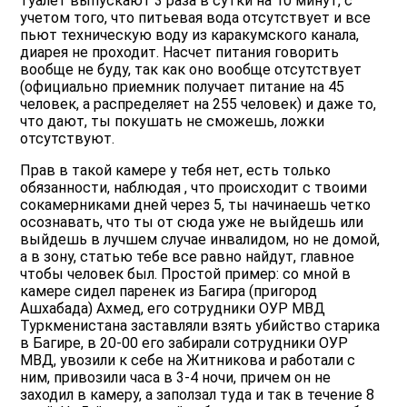
туалет выпускают 3 раза в сутки на 10 минут, с
учетом того, что питьевая вода отсутствует и все
пьют техническую воду из каракумского канала,
диарея не проходит. Насчет питания говорить
вообще не буду, так как оно вообще отсутствует
(официально приемник получает питание на 45
человек, а распределяет на 255 человек) и даже то,
что дают, ты покушать не сможешь, ложки
отсутствуют.
Прав в такой камере у тебя нет, есть только
обязанности, наблюдая , что происходит с твоими
сокамерниками дней через 5, ты начинаешь четко
осознавать, что ты от сюда уже не выйдешь или
выйдешь в лучшем случае инвалидом, но не домой,
а в зону, статью тебе все равно найдут, главное
чтобы человек был. Простой пример: со мной в
камере сидел паренек из Багира (пригород
Ашхабада) Ахмед, его сотрудники ОУР МВД
Туркменистана заставляли взять убийство старика
в Багире, в 20-00 его забирали сотрудники ОУР
МВД, увозили к себе на Житникова и работали с
ним, привозили часа в 3-4 ночи, причем он не
заходил в камеру, а заползал туда и так в течение 8