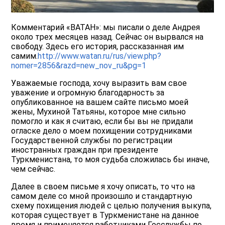
Комментарий «ВАТАН»: мы писали о деле Андрея
около трех месяцев назад. Сейчас он вырвался на
свободу. Здесь его история, рассказанная им
самим.
http://www.watan.ru/rus/view.php?
nomer=2856&razd=new_nov_ru&pg=1
Уважаемые господа, хочу выразить вам свое
уважение и огромную благодарность за
опубликованное на вашем сайте письмо моей
жены, Мухиной Татьяны, которое мне сильно
помогло и как я считаю, если бы вы не придали
огласке дело о моем похищении сотрудниками
Государственной службы по регистрации
иностранных граждан при президенте
Туркменистана, то моя судьба сложилась бы иначе,
чем сейчас.
Далее в своем письме я хочу описать, то что на
самом деле со мной произошло и стандартную
схему похищения людей с целью получения выкупа,
которая существует в Туркменистане на данное
время и применяется работниками Госслужбы по