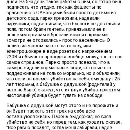
дней. На 5-й день такой работы с ним, он готов был
подписать что угодно, так как фашисты по
сравнению с ОУРовцами были просто детьми из
детского сада, парня привозили, надевали
наручники, подвешивали, что бы ноги не доставали
пола, потом брали гантель, привязывали ее к
половым органам и бросали вниз и с криками
«смотри не оторвались» просто веселились. О
полиэтиленовом пакете на голову, или
электрошокере в виде розетки с напряжением
220В и обычного провода я вообще молчу, т.к. это не
самое страшное. Парню просто повезло, что в
камере сидели нормальные люди, которые его
поддерживали не только морально, но и объяснили,
что если он возмет убийство на себя, ему дадут 25
лет тюрьмы, а бабушке с дедушкой (родителей у
него не было) скажут, что их внук убийца, при этом
настоящий убийца будет гулять на свободе.
Бабушка с дедушкой могут этого и не пережить и
он будет таскать этот грех на себе всю
оставшуюся жизнь. Парень выдержал, не взял
убийство на себя, но перед тем, как уходить сказал :
"Все равно посадят, когда меня забирали, надев