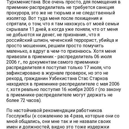
Туркменистана. Все очень просто, для помещения в
приемник-распределитель не требуется санкция
прокурора, это же не тюрьма и не следственный
изолятор. Вот туда меня после похищения и
спрятали, о том, что я там нахожусь от моей семьи
скрывали 11 дней, а когда уже поняли, что от меня
не добьются ни денег, не признания , что я
российский шпион, чеченский террорист, убийца и
просто мошенник, решили просто помучить
маленько, а вдруг в чем-то признаюсь. Хотя меня
привезли в приемник - распределитель 06 июля
2006 г., по документам самого приемника-
распределителя я поступил только 17 июля, что
зафиксировано в журнале проверок, но это не
рекорд, гражданин Узбекистана Стас Старков
находился в приемнике-распределителе с мая 2006
г, хотя реально поступил 16 ноября 2005 г (по закону
в приемнике-распределителе могут держать не
более 72 часов).
По настойчивой рекомендации работников
Госслужбы (к сожалению за 4 раза, которые они со
мной общались, они мне так и не назвали своих
имен и должностей, видно это тоже издержки