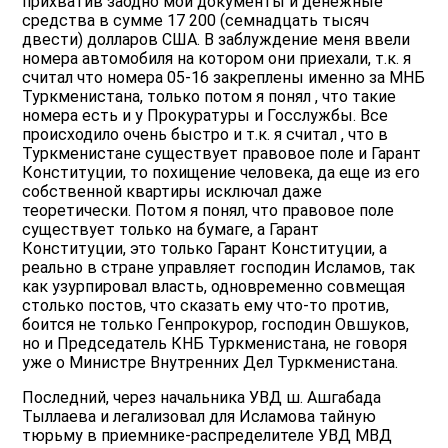
прихватив заодно мои документы и денежные
средства в сумме 17 200 (семнадцать тысяч
двести) долларов США. В заблуждение меня ввели
номера автомобиля на котором они приехали, т.к. я
считал что номера 05-16 закреплены именно за МНБ
Туркменистана, только потом я понял , что такие
номера есть и у Прокуратуры и Госслужбы. Все
происходило очень быстро и т.к. я считал , что в
Туркменистане существует правовое поле и Гарант
Конституции, то похищение человека, да еще из его
собственной квартиры исключал даже
теоретически. Потом я понял, что правовое поле
существует только на бумаге, а Гарант
Конституции, это только Гарант Конституции, а
реально в стране управляет господин Исламов, так
как узурпировал власть, одновременно совмещая
столько постов, что сказать ему что-то против,
боится не только Генпрокурор, господин Овшуков,
но и Председатель КНБ Туркменистана, не говоря
уже о Министре Внутренних Дел Туркменистана.
Последний, через начальника УВД ш. Ашгабада
Тыллаева и легализовал для Исламова тайную
тюрьму в приемнике-распределителе УВД МВД