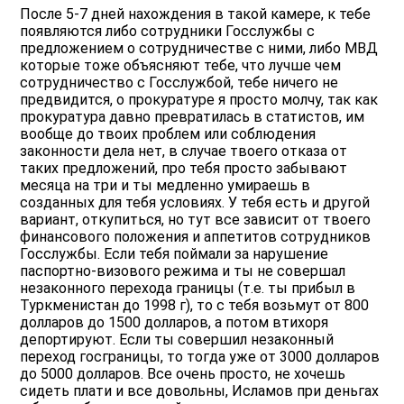
После 5-7 дней нахождения в такой камере, к тебе
появляются либо сотрудники Госслужбы с
предложением о сотрудничестве с ними, либо МВД
которые тоже объясняют тебе, что лучше чем
сотрудничество с Госслужбой, тебе ничего не
предвидится, о прокуратуре я просто молчу, так как
прокуратура давно превратилась в статистов, им
вообще до твоих проблем или соблюдения
законности дела нет, в случае твоего отказа от
таких предложений, про тебя просто забывают
месяца на три и ты медленно умираешь в
созданных для тебя условиях. У тебя есть и другой
вариант, откупиться, но тут все зависит от твоего
финансового положения и аппетитов сотрудников
Госслужбы. Если тебя поймали за нарушение
паспортно-визового режима и ты не совершал
незаконного перехода границы (т.е. ты прибыл в
Туркменистан до 1998 г), то с тебя возьмут от 800
долларов до 1500 долларов, а потом втихоря
депортируют. Если ты совершил незаконный
переход госграницы, то тогда уже от 3000 долларов
до 5000 долларов. Все очень просто, не хочешь
сидеть плати и все довольны, Исламов при деньгах