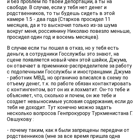
и без проблем по твоей депортации, а ты на
свободе. В случае, если у тебя нет денег и
родственников, то ты будешь сидеть в этой
камере 1.5 - два года (Старков просидел 11
месяцев, да и то выскочил только из-за шума
вокруг меня, россиянину Николаю повезло меньше,
просидел один год и восемь месяцев).
В случае если ты пошел в отказ, но у тебя есть
деньги, а сотрудники Госслужбы это знают, на
сцене появляется новый член этой шайки, Джума,
он отвечает в приемнике-распределителе за работу
с подопечными Госслужбы и иностранцами. Джума
- работник МВД, но органично вписался в схему по
отъему денег, т.к. по работе обязан контактировать
с контингентом, вот он их и лохматит. Он-то тебе и
объясняет, что, сколько и почем, он же тебе и
создает невыносимые условия содержания, если до
тебя не доходит. Тут конечно можно задать
несколько вопросов Генпрокурору Туркменистана Г.
Овшукову :
- почему таким, как я были запрещены передачи от
родственников (мне за все время пришла одна