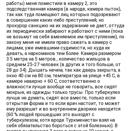
работы) меня поместили в камеру 2, это
подследственная камера (в народе, камера пыток),
так как туда помещают лиц которых подозревают
в совершении каких-либо преступлений, но
прокурор санкцию на их задержание не дает, оттуда
их периодически забирают и работают с ними (пока
не возьмут на себя вменяемое им преступление), по
закону меня не имели право сажать в камеру с
лицами, уже имевшими судимости, но куда их
девать, а наркоманов тем более. Камера размером
3.5 метра на 5 метров , количество жильцов в
среднем 25-27 человек (в других и того больше, от
28 до 34). Дышать нечем, так как дверь закрыта, а
окно 40 см на 80 см, температура на улице +45 С, в
камере наверно + 60 С, соответственно о
влажности лучше вообще не говорить, все сидят
мокрые, из одежды только трусы. Про туберкулез
лучше не думать, сидят все вместе, только если
открытая форма и то если врач настоит, то может
ему разрешат и во внутреннем дворике находится
(60 % людей прошедших это выходят с
туберкулезом, хотя вроде Туркменистан взял на
себя обязательство бороться с этой болезнью). В