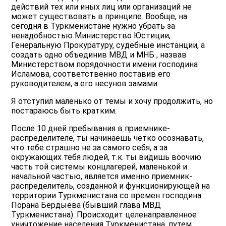
действий тех или иных лиц или организаций не
может существовать в принципе. Вообще, на
сегодня в Туркменистане нужно убрать за
ненадобностью Министерство Юстиции,
Генеральную Прокуратуру, судебные инстанции, а
создать одно объединив МВД и МНБ , назвав
Министерством порядочности имени господина
Исламова, соответственно поставив его
руководителем, а его несунов замами.
Я отступил маленько от темы и хочу продолжить, но
постараюсь быть кратким.
После 10 дней пребывания в приемнике-
распределителе, ты начинаешь четко осознавать,
что тебе страшно не за самого себя, а за
окружающих тебя людей, т.к. ты видишь воочию
часть той системы концлагерей, маленькой и
начальной частью, является именно приемник-
распределитель, созданной и функционирующей на
территории Туркменистана со времен господина
Порана Бердыева (бывший глава МВД
Туркменистана). Происходит целенаправленное
уничтожение населения Туркменистана, путем