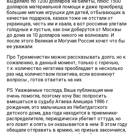
выделило по 1200 долларов на билеты, плюс 1500
долларов материальной помощи и даже приобрелд
большие мягкие игрушки для детей, отбывающих в
качестве подарков, казахи тоже не отстали от
украинцев, честь им и хвала, а вот россияне улетали
голодные и пустые, как они доберутся от Москвы
до дома за 10 долларов никого не волновало. И
после этого Великая и Могучая Россия хочет что бы
ее уважали.
Про Туркменистан можно рассказывать долго, но к
сожалению, в данный момент, только с горечью,
т.к. количество негатива преобладает в несколько
раз над количеством позитива, если возникнут
вопросы , готов ответить на них.
P.S. Уважаемые господа, Ваша публикация мне
очень помогла, поэтому хочу Вас попросить
вмешаться в судьбу Атаева Алишера 1986 г.
рождения, это мальчишка из Небитдагского
детского дома, два года находится в приемнике-
распределителе, периодически убегает оттуда, но
его ловят и опять он оказывается в нем. В этом году
обещали отправить в армию, но призыв закончился,