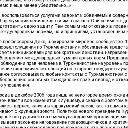
емо и еще менее убедительно…»
воспользоваться услугами адвоката, обвиняемые содер
В презумпции невиновности им отказано. Они не имеют д
одготовить свою защиту. Тем самым им отказано в праве 
международным нормам, но и принципам, установленным
 профессором Деко, шокировали мировое сообщество. 13
ровел слушания по Туркменистану и обсуждение предста
овета инициировали ряд конкретный действий, направле
соблюдению международных гуманитарных норм. Предлага
соблюдении прав человека в Туркменистане на уровень 
ление экономических санкций со стороны государств-уча
также согласовывать любые контакты с Туркменистном 
обеспечению основных гражданских прав и свобод и отказ
о управления.
зова в декабре 2006 года лишь на некоторое время оживи
вой власти все изменится к лучшему, а сказка о Золотом в
лись, вернее, канули в каракумский песок, как та самая к
вают с крупицей золота. Политика нового президента Ку
росе сотрудничества с международными организациями 
зывает законное негодование правозащитников и крити
возащитники справедливо подчеркивают, что процедура 