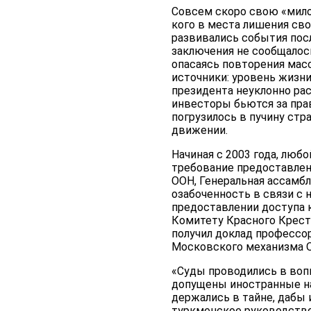
Совсем скоро свою «мило
кого в места лишения сво
развивались события пос
заключения не сообщалос
опасаясь повторения мас
источники: уровень жизни
президента неуклонно ра
инвесторы бьются за прав
погрузилось в пучину стр
движении.
Начиная с 2003 года, люб
требование предоставлен
ООН, Генеральная ассамб
озабоченность в связи с
предоставлении доступа 
Комитету Красного Крест
получил доклад профессо
Московского механизма О
«Суды проводились в воп
допущены иностранные на
держались в тайне, дабы
туркменское руководство 