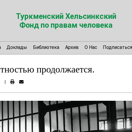
Туркменский Хельсинкский
Фонд по правам человека
а
Доклады
Библиотека
Архив
О Нас
Подписатьс
тностью продолжается.
|