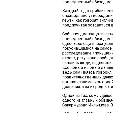
повседневный обиход вошл
Каждый год с приближение
справедливо утверждение 
news», как говорят англич
предпочитая оставаться в
События двенадцатилетне
повседневный обиход вошл
одночасье еще вчера ува
покусившимися на самое с
расследование «покушени
строя», регулярно сообщ
нашлись люди, поднявшие
все новые и новые данные
ведь сам Ниязов говорил, 
правительственных дачах
органов занимались свое
дознания, а на их родных
Одной из тех, кому удало
одного из главных обвин
Сапармурада Иклымова. Во