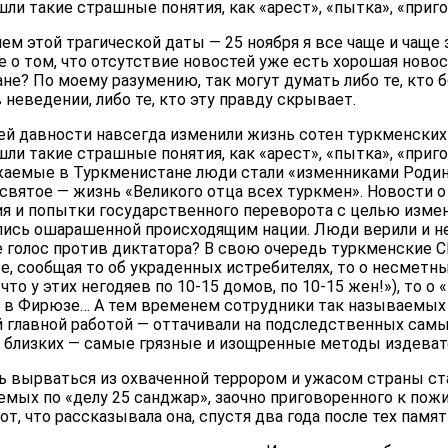
и такие страшные понятия, как «арест», «пытка», «приго
м этой трагической даты — 25 ноября я все чаще и чаще з
о том, что отсутствие новостей уже есть хорошая новость
ане? По моему разумению, так могут думать либо те, кто б
 неведении, либо те, кто эту правду скрывает.
й давности навсегда изменили жизнь сотен туркменских с
и такие страшные понятия, как «арест», «пытка», «приго
жаемые в Туркменистане люди стали «изменниками Родин
вятое — жизнь «Великого отца всех туркмен». Новости о
я и попытки государственного переворота с целью изме
ались ошарашенной происходящим нации. Люди верили и не
 голос против диктатора? В свою очередь туркменские 
, сообщая то об украденных истребителях, то о несметны
что у этих негодяев по 10-15 домов, по 10-15 жен!»), то о
 в Фирюзе… А тем временем сотрудники так называемых
й главной работой — оттачивали на подследственных сам
 и близких — самые грязные и изощренные методы издеват
сь вырваться из охваченной террором и ужасом страны ст
яемых по «делу 25 санджар», заочно приговоренного к по
т, что рассказывала она, спустя два года после тех памя