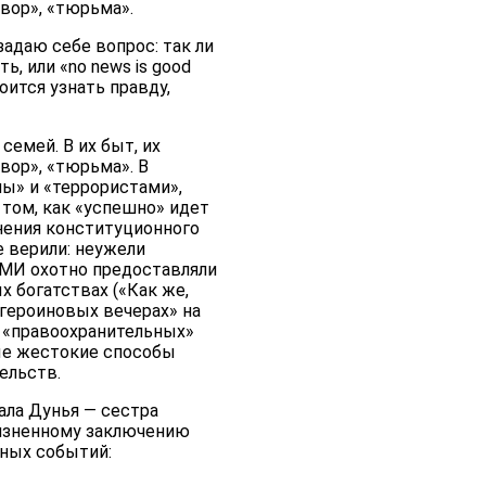
вор», «тюрьма».
адаю себе вопрос: так ли
, или «no news is good
оится узнать правду,
емей. В их быт, их
вор», «тюрьма». В
ы» и «террористами»,
 том, как «успешно» идет
нения конституционного
 верили: неужели
СМИ охотно предоставляли
х богатствах («Как же,
 «героиновых вечерах» на
 «правоохранительных»
ые жестокие способы
ельств.
ала Дунья — сестра
жизненному заключению
тных событий: