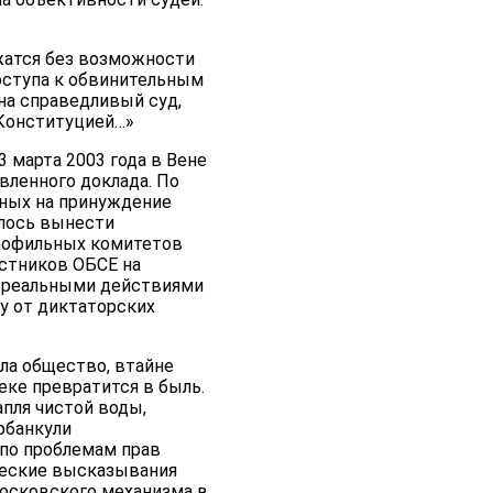
жатся без возможности
оступа к обвинительным
на справедливый суд,
 Конституцией…»
 марта 2003 года в Вене
вленного доклада. По
нных на принуждение
лось вынести
профильных комитетов
стников ОБСЕ на
с реальными действиями
у от диктаторских
ла общество, втайне
еке превратится в быль.
апля чистой воды,
рбанкули
по проблемам прав
ческие высказывания
Московского механизма в