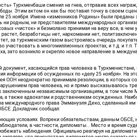
сть» Туркменбаши сменил на гнев, отправив всех награжд
боды. Этим актом он как бы поставил точку в своем сцен
ле 25 ноября. Имена «изменников Родины» были преданы з
ь ни родным, ни представителям международных организа
совых «чисток» и безмолвно принимая на веру все, в чем
 растет, безработицы нет, наркомании нет, политзаключе
стет, за туркменским газом выстроилась очередь покупат
о участвовать в многомиллионных проектах, и т.д. и т.п
аха, зато возникло и окрепло новое направление в межд
ой документ, касающийся прав человека в Туркменистане
ия информации об осужденных по «делу 25 ноября». На э
лея ООН неоднократно принимала резолюции, в которых с
 нарушением прав человека, но и прямо высказывалось т
к заключенным независимым организациям, в том числе
а, а также адвокатам и родственникам осужденных. Наиб
ра международного права Эммануэля Деко, сделанный им
БСЕ. Докладчик сообщал:
иющих условиях. Вопреки обязательствам, данным ОБСЕ, 
блюдатели, в частности, дипломаты… Место и время суд
 избежать наблюдения. Официально реагируя на дипломати
заявляло, что присутствие дипломатов могло сказаться 