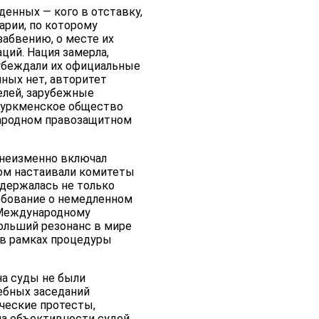
енных — кого в отставку,
арии, по которому
абвению, о месте их
ций. Нация замерла,
 убеждали их официальные
нных нет, авторитет
елей, зарубежные
. Туркменское общество
ународном правозащитном
, неизменно включал
том настаивали комитеты
одержалась не только
ребование о немедленном
 Международному
ольший резонанс в мире
 в рамках процедуры
на суды не были
ебных заседаний
ческие протесты,
на объективности судей.