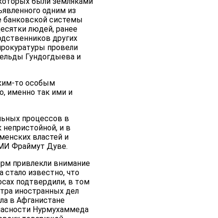
 которых были земляками
ъявленного одним из
е банковской системы
есятки людей, ранее
одственников других
прокуратуры провели
гельды Гундогдыева и
аким-то особым
о, именно так ими и
льных процессов в
непристойной, и в
менских властей и
МИ Фраймут Дуве.
орм привлекли внимание
 стало известно, что
сах подтвердили, в том
тра иностранных дел
ла в Афганистане
пасности Нурмухаммеда