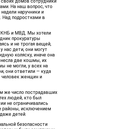
из своих домов сотрудники
ами. На наш вопрос, что
а надели наручники и
. Над подростками в
и КНБ и МВД. Мы хотели
удник прокуратуры
ясь и не трогая вещей,
у нас дети, они могут
идную коляску, иначе она
инесла две кошмы, их
ы не могли, у всех на
ри, они ответили — куда
50 человек женщин и
м же число пострадавших
тех людей, кто был
сии не ограничивались
е районы, исключением
 даже детей.
нальной безопасности