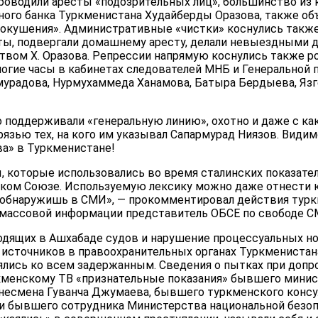
роводили аресты «подозрительных лиц», большинство из
ого банка Туркменистана Худайберды Оразова, также об
покушения». Административные «чистки» коснулись такж
оты, подвергали домашнему аресту, делали невыездными д
твом Х. Оразова. Репрессии напрямую коснулись также р
огие часы в кабинетах следователей МНБ и Генеральной 
урадова, Нурмухаммеда Ханамова, Батыра Бердыева, Яз
поддерживали «генеральную линию», охотно и даже с к
язью тех, на кого им указывал Сапармурад Ниязов. Видим
ва» в Туркменистане!
, которые использовались во время сталинских показате
ком Союзе. Используемую лексику можно даже отнести к 
 обнаружишь в СМИ», — прокомментировал действия турк
 массовой информации представитель ОБСЕ по свободе С
дящих в Ашхабаде судов и нарушение процессуальных н
источников в правоохранительных органах Туркменистана
ялись ко всем задержанным. Сведения о пытках при допро
ркменскому ТВ «признательные показания» бывшего минис
несмена Гуванча Джумаева, бывшего туркменского консу
 и бывшего сотрудника Министерства национальной безо