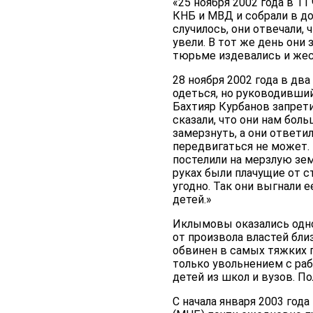
«25 ноября 2002 года в 1
КНБ и МВД и собрали в до
случилось, они отвечали, 
увели. В тот же день они
тюрьме издевались и жес
28 ноября 2002 года в дв
одеться, но руководивши
Бахтияр Курбанов запрети
сказали, что они нам боль
замерзнуть, а они ответил
передвигаться не может. 
постелили на мерзлую зем
руках были плачущие от ст
угодно. Так они выгнали е
детей.»
Иклымовы оказались одно
от произвола властей бли
обвинен в самых тяжких п
только увольнением с ра
детей из школ и вузов. П
С начала января 2003 го