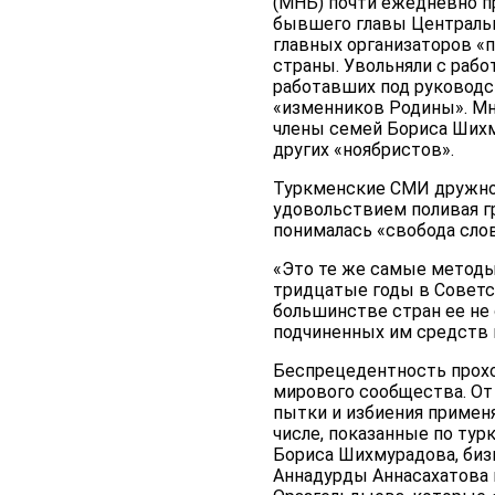
(МНБ) почти ежедневно п
бывшего главы Центральн
главных организаторов «
страны. Увольняли с раб
работавших под руководс
«изменников Родины». Мн
члены семей Бориса Шихм
других «ноябристов».
Туркменские СМИ дружно 
удовольствием поливая гр
понималась «свобода сло
«Это те же самые методы
тридцатые годы в Советс
большинстве стран ее не
подчиненных им средств
Беспрецедентность прохо
мирового сообщества. От 
пытки и избиения примен
числе, показанные по ту
Бориса Шихмурадова, биз
Аннадурды Аннасахатова