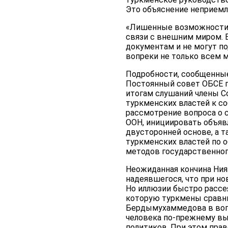
Это объяснение неприемл
«Лишенные возможности 
связи с внешним миром. 
документам и не могут п
вопреки не только всем 
Подробности, сообщенные
Постоянный совет ОБСЕ п
итогам слушаний члены C
туркменских властей к 
рассмотрение вопроса о 
ООН, инициировать объяв
двусторонней основе, а 
туркменских властей по 
методов государственног
Неожиданная кончина Ния
надеявшегося, что при но
Но иллюзии быстро рассея
которую туркмены сравни
Бердымухаммедова в воп
человека по-прежнему вы
политиков. При этом пра