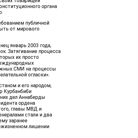
 своих товарищей
конституционного органа
ю.
ебованием публичной
ыть от мирового
ец январь 2003 года,
ок. Затягивание процесса
оторых их просто
международных
бежных СМИ на процессы
елательной огласки».
таном и его народом,
ор Курбанбиби
нних дел Аннаберды
зидента ордена
ого, главы МВД и
енералами стали и два
ему заранее
ожизненном лишении