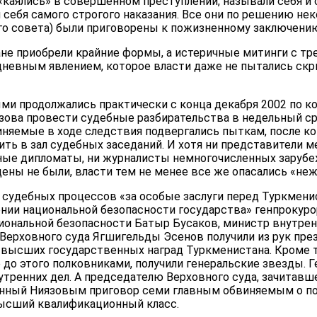
«каялись» в совершенном преступлении, называли себя и
 себя самого строгого наказания. Все они по решению не
го совета) были приговорены к пожизненному заключени
не приобрели крайние формы, а истеричные митинги с тр
дневным явлением, которое власти даже не пытались скр
и продолжались практически с конца декабря 2002 по кон
язова провести судебные разбирательства в недельный ср
иняемые в ходе следствия подвергались пыткам, после к
ть в зал судебных заседаний. И хотя ни представители 
нные дипломаты, ни журналисты немногочисленных зару
щены не были, власти тем не менее все же опасались «неж
 судебных процессов «за особые заслуги перед Туркменис
ении национальной безопасности государства» генпрокур
иональной безопасности Батыр Бусаков, министр внутре
 Верховного суда Ягшигельды Эсенов получили из рук пре
 высших государственных наград Туркменистана. Кроме т
до этого полковниками, получили генеральские звезды. Г
утренних дел. А председателю Верховного суда, зачитавш
енный Ниязовым приговор семи главным обвиняемым о п
ысший квалификационный класс.