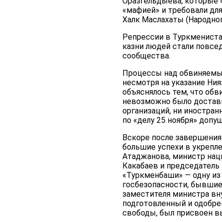
Оразгельдыева, которые 
«мафией» и требовали для
Халк Маслахаты (Народно
Репрессии в Туркмениста
казни людей стали повсе
сообщества.
Процессы над обвиняемым
несмотря на указание Ни
объяснялось тем, что обв
невозможно было достави
организаций, ни иностра
по «делу 25 ноября» допу
Вскоре после завершения
большие успехи в укрепл
Атаджанова, министр нац
Какабаев и председатель
«Туркменбаши» — одну из
госбезопасности, бывшие 
заместителя министра вн
подготовленный и одобр
свободы, был присвоен в