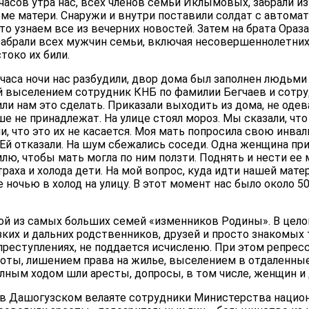
1 часов утра нас, всех членов семьи Иклымовых, забрали 
ме матери. Снаружи и внутри поставили солдат с автомат
что узнаем все из вечерних новостей. Затем на брата Ораз
 забрали всех мужчин семьи, включая несовершеннолетних
токо их били.
а часа ночи нас разбудили, двор дома был заполнен людьм
й выселением сотрудник КНБ по фамилии Бегчаев и сотр
ли нам это сделать. Приказали выходить из дома, не одева
ше не принадлежат. На улице стоял мороз. Мы сказали, что 
и, что это их не касается. Моя мать попросила свою инвал
Ей отказали. На шум сбежались соседи. Одна женщина пр
лю, чтобы мать могла по ним ползти. Поднять и нести ее м
раха и холода дети. На мой вопрос, куда идти нашей мате
е ночью в холод на улицу. В этот момент нас было около 
й из самых больших семей «изменников Родины». В цело
зких и дальних родственников, друзей и просто знакомых 
реступлениях, не поддается исчисленю. При этом репрес
боты, лишением права на жилье, выселением в отдаленны
олным ходом шли аресты, допросы, в том числе, женщин и
да в Дашогузском велаяте сотрудники Министерства нацио