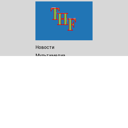
Новости
Мультимедиа
Доклады
Библиотека
Архив
О Нас
Turkmenistan Helsinki
Foundation for Human Rights
25 Knaz Dondukov str., ap.2