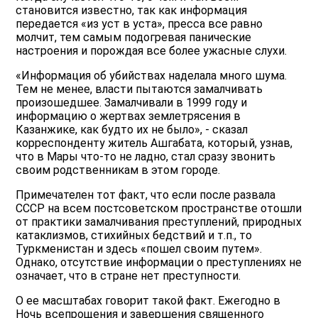
становится известно, так как информация
передается «из уст в уста», пресса все равно
молчит, тем самым подогревая панические
настроения и порождая все более ужасные слухи.
«Информация об убийствах наделала много шума.
Тем не менее, власти пытаются замалчивать
произошедшее. Замалчивали в 1999 году и
информацию о жертвах землетрясения в
Казанжике, как будто их не было», - сказал
корреспонденту житель Ашгабата, который, узнав,
что в Мары что-то не ладно, стал сразу звонить
своим родственникам в этом городе.
Примечателен тот факт, что если после развала
СССР на всем постсоветском пространстве отошли
от практики замалчивания преступлений, природных
катаклизмов, стихийных бедствий и т.п., то
Туркменистан и здесь «пошел своим путем».
Однако, отсутствие информации о преступлениях не
означает, что в стране нет преступности.
О ее масштабах говорит такой факт. Ежегодно в
Ночь всепрощения и завершения священного