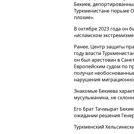
Бекиев, депортированный
Туркменистане тюрьме Ов
плохие».
В октябре 2023 года он 
«исламском экстремизме
Ранее, Центр защиты пра
году власти Туркмениста
он был арестован в Санк
Европейским судом по п
получал необоснованные 
нарушения миграционног
Знакомые Бекиева харак
мусульманина, не склонн
Его брат Тачмырат Бекие
ожидании решения Генер
Туркменский Хельсинкски