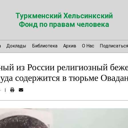
Туркменский Хельсинкский
Фонд по правам человека
а
Доклады
Библиотека
Архив
О Нас
Подписатьс
ный из России религиозный бе
суда содержится в тюрьме Овадан
4
|