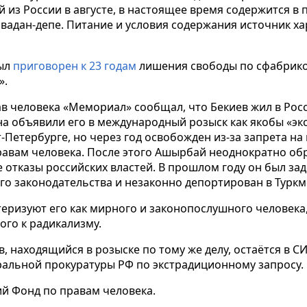
 из России в августе, в настоящее время содержится в 
адан-депе. Питание и условия содержания источник ха
был
приговорен к 23 годам
лишения свободы по сфабрико
».
в человека «Мемориал» сообщал, что Бекиев жил в Росси
на объявили его в международный розыск как якобы «экс
т-Петербурге, но через год освобожден из-за запрета на
равам человека. После этого Ашырбай неоднократно об
отказы российских властей. В прошлом году он был за
о законодательства и незаконно депортирован в Туркм
теризуют его как мирного и законопослушного человека
ого к радикализму.
в, находящийся в розыске по тому же делу, остаётся в С
альной прокуратуры РФ по экстрадиционному запросу.
й Фонд по правам человека.