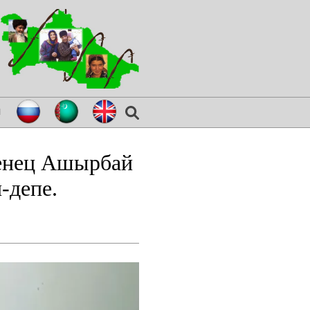
я
женец Ашырбай
-депе.