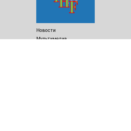
Новости
Мультимедиа
Доклады
Библиотека
Архив
О Нас
Turkmenistan Helsinki
Foundation for Human Rights
25 Knaz Dondukov str., ap.2
Varna, 9000
Bulgaria
Tel.
+359 52 609854