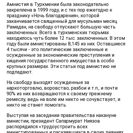
Амнистия в Туркмении была законодательно
закреплена в 1999 году, и с тех пор ежегодно к
празднику «Ночь благодарения», которой
заканчивается священный для мусульман месяц
Рамадан, на свободу отпускают большую часть
заключенных. Всего в туркменских тюрьмах
находилось чуть более 12 тыс. заключенных. В этом
году были амнистированы 8,145 из них. Оставшиеся
4 тысячи - это политические заключенные и
осужденные за экономические преступления и
хищения государственного имущества в особо
крупных размерах. Эти статьи под амнистию не
подпадают.
На свободу выходят осужденные за
наркоторговлю, воровство, разбои и т.п., и почти
90% из них возвращаются к своему прежнему
ремеслу, ведь на воле им никто не сочувствует, и
никто не станет помогать.
Выступая на заседании правительства накануне
амнистии, президент Сапармурат Ниязов
распорядился «трудоустроить всех
амнистированных и раскаявшихся в своих деяниях,