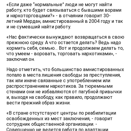
«Если даже “нормальные” люди не могут найти
работу, кто будет связываться с бывшими ворами
и наркоторговцами?» - в отчаянии говорит 30-
летний Мердан, амнистированный в 2004 году и так
и не сумевший найти работу.
«Нас фактически вынуждают возвращаться в свою
прежнюю среду. А что остается делать? Ведь надо
кормить себя, семью… Вот и продолжаем делать то,
что умеем - воровать, торговать наркотиками», -
заключил он.
Надо отметить, что большинство амнистированных
попало в места лишения свободы за преступления,
так или иначе связанные с употреблением или
распространением наркотиков. За тюремными
стенами они не избавляются от пагубной привычки
и, выходя на свободу, как правило, продолжают
вести прежний образ жизни.
«В стране отсутствуют центры по реабилитации
освобожденных из мест заключения, - говорит
сотрудник общественной организации. -
Совершенно не ведется работа по адаптации