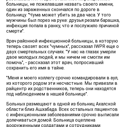
больницы, не пожелавшая назвать своего имени,
один из зараженных скончался по дороге в
больницу. "Чума может убить за два часа. У того
мужчины был порез на руке: друзья резали барашка,
инфекция попала в ранку, что и послужило причиной
смерти".
Врач районной инфекционной больницы, в которую
теперь свозят всех "чумных", рассказал IWPR еще о
двух смертельных случаях. "У нас на глазах умерли
двое молодых людей, и мы ничем не смогли им
помочь", - рассказал этот врач, попросивший
сохранить его имя в тайне.
"Меня и моего коллегу срочно командировали в аул,
из которого родом эти несчастные. Мы привезли в
райцентр их родственников, теперь они находятся
под наблюдением в нашей больнице".
Больных размещают в одной из больниц Ахалской
области близ Ашхабада. Всех остальных пациентов
с инфекционными заболеваниями срочно выписали
долечиваться домой. Больница оцеплена
вооруженными солдатами и сотрудниками