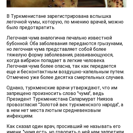
В Туркменистане зарегистрирована вспышка
легочной чумы, которую, по мнению врачей, можно
было предотвратить.
Легочная чума аналогична печально известной
бубонной. Оба заболевания передаются грызунами,
но легочная чума представляет собой более
тяжелую форму заболевания, развивающуюся,
когда вибрион попадает в легкие человека.
Легочная чума более опасна, так как передается
еще и бесконтактным воздушно-капельным путем.
Отмечено уже более десятка смертельных случаев.
Однако, туркменские врачи утверждают, что им
запрещено произносить слово "чума", ведь
Президент Туркменистана Сапармурат Ниязов
провозгласил "Золотой век туркменского народа", а
в нем нет места лютым средневековым
инфекциям.
Как сказал один врач, просивший не называть его
имени, "чума есть, но говорить о ней нам запретили.