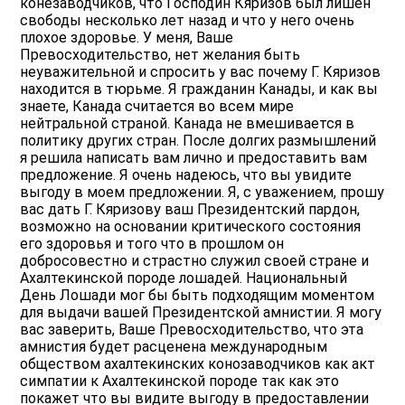
конезаводчиков, что Господин Кяризов был лишен
свободы несколько лет назад и что у него очень
плохое здоровье. У меня, Ваше
Превосходительство, нет желания быть
неуважительной и спросить у вас почему Г. Кяризов
находится в тюрьме. Я гражданин Канады, и как вы
знаете, Канада считается во всем мире
нейтральной страной. Канада не вмешивается в
политику других стран. После долгих размышлений
я решила написать вам лично и предоставить вам
предложение. Я очень надеюсь, что вы увидите
выгоду в моем предложении. Я, с уважением, прошу
вас дать Г. Кяризову ваш Президентский пардон,
возможно на основании критического состояния
его здоровья и того что в прошлом он
добросовестно и страстно служил своей стране и
Ахалтекинской породе лошадей. Национальный
День Лошади мог бы быть подходящим моментом
для выдачи вашей Президентской амнистии. Я могу
вас заверить, Ваше Превосходительство, что эта
амнистия будет расценена международным
обществом ахалтекинских конозаводчиков как акт
симпатии к Ахалтекинской породе так как это
покажет что вы видите выгоду в предоставлении