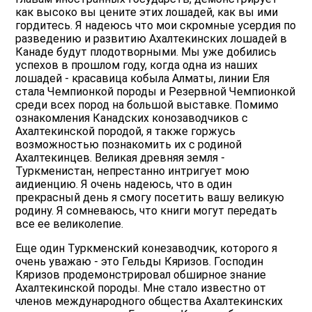
как высоко вы цените этих лошадей, как вы ими
гордитесь. Я надеюсь что мои скромные усердия по
разведению и развитию Ахалтекинских лошадей в
Канаде будут плодотворными. Мы уже добились
успехов в прошлом году, когда одна из наших
лошадей - красавица кобыла Алматы, линии Еля
стала Чемпионкой породы и Резервной Чемпионкой
среди всех пород на большой выставке. Помимо
ознакомления Канадских конозаводчиков с
Ахалтекинской породой, я также горжусь
возможностью познакомить их с родиной
Ахалтекинцев. Великая древняя земля -
Туркменистан, непрестанно интригует мою
аидиенцию. Я очень надеюсь, что в один
прекрасный день я смогу посетить вашу великую
родину. Я сомневаюсь, что книги могут передать
все ее великолепие.
Еще один Туркменский конезаводчик, которого я
очень уважаю - это Гельды Кяризов. Господин
Кяризов продемонстрировал обширное знание
Ахалтекинской породы. Мне стало известно от
членов международного общества Ахалтекинских