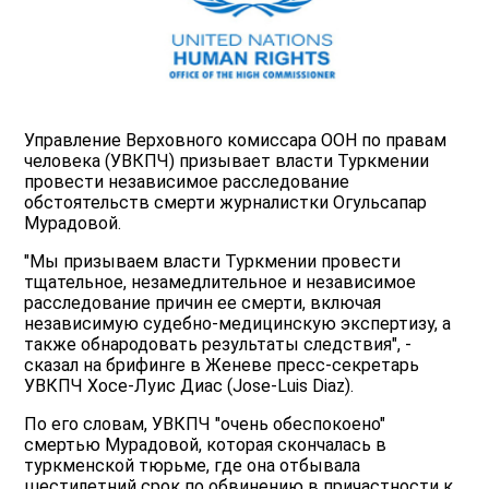
Управление Верховного комиссара ООН по правам
человека (УВКПЧ) призывает власти Туркмении
провести независимое расследование
обстоятельств смерти журналистки Огульсапар
Мурадовой.
"Мы призываем власти Туркмении провести
тщательное, незамедлительное и независимое
расследование причин ее смерти, включая
независимую судебно-медицинскую экспертизу, а
также обнародовать результаты следствия", -
сказал на брифинге в Женеве пресс-секретарь
УВКПЧ Хосе-Луис Диас (Jose-Luis Diaz).
По его словам, УВКПЧ "очень обеспокоено"
смертью Мурадовой, которая скончалась в
туркменской тюрьме, где она отбывала
шестилетний срок по обвинению в причастности к