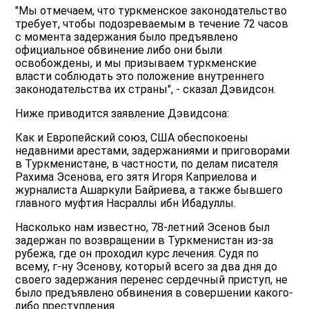
"Мы отмечаем, что туркменское законодательство
требует, чтобы подозреваемым в течение 72 часов
с момента задержания было предъявлено
официальное обвинение либо они были
освобождены, и мы призываем туркменские
власти соблюдать это положение внутреннего
законодательства их страны", - сказал Дэвидсон.
Ниже приводится заявление Дэвидсона:
Как и Европейский союз, США обеспокоены
недавними арестами, задержаниями и приговорами
в Туркменистане, в частности, по делам писателя
Рахима Эсенова, его зятя Игоря Каприелова и
журналиста Ашаркули Байриева, а также бывшего
главного муфтия Насраллы ибн Ибадуллы.
Насколько нам известно, 78-летний Эсенов был
задержан по возвращении в Туркменистан из-за
рубежа, где он проходил курс лечения. Судя по
всему, г-ну Эсенову, который всего за два дня до
своего задержания перенес сердечный приступ, не
было предъявлено обвинения в совершении какого-
либо преступления.