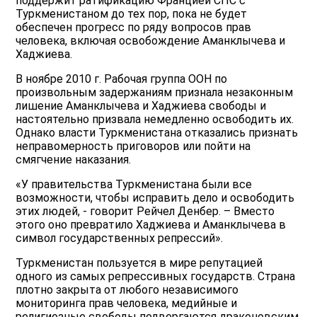
поддержит ратификацию Францией СПС с
Туркменистаном до тех пор, пока не будет
обеспечен прогресс по ряду вопросов прав
человека, включая освобождение Аманклычева и
Хаджиева.
В ноябре 2010 г. Рабочая группа ООН по
произвольным задержаниям признала незаконным
лишение Аманклычева и Хаджиева свободы и
настоятельно призвала немедленно освободить их.
Однако власти Туркменистана отказались признать
неправомерность приговоров или пойти на
смягчение наказания.
«У правительства Туркменистана были все
возможности, чтобы исправить дело и освободить
этих людей, - говорит Рейчел Денбер. – Вместо
этого оно превратило Хаджиева и Аманклычева в
символ государственных репрессий».
Туркменистан пользуется в мире репутацией
одного из самых репрессивных государств. Страна
плотно закрыта от любого независимого
мониторинга прав человека, медийные и
религиозные свободы подвергаются драконовским