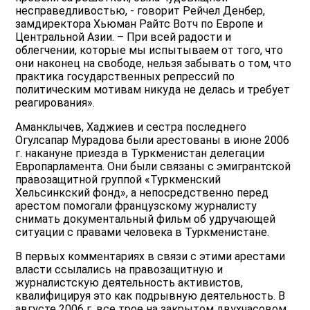
несправедливостью, - говорит Рейчел Денбер,
замдиректора Хьюман Райтс Вотч по Европе и
Центральной Азии. – При всей радости и
облегчении, которые мы испытываем от того, что
они наконец на свободе, нельзя забывать о том, что
практика государственных репрессий по
политическим мотивам никуда не делась и требует
реагирования».
Аманклычев, Хаджиев и сестра последнего
Огулсапар Мурадова были арестованы в июне 2006
г. накануне приезда в Туркменистан делегации
Европарламента. Они были связаны с эмигрантской
правозащитной группой «Туркменский
Хельсинкский фонд», а непосредственно перед
арестом помогали французскому журналисту
снимать документальный фильм об удручающей
ситуации с правами человека в Туркменистане.
В первых комментариях в связи с этими арестами
власти ссылались на правозащитную и
журналистскую деятельность активистов,
квалифицируя это как подрывную деятельность. В
августе 2006 г. все трое на закрытом двухчасовом