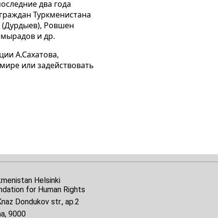
оследние два года
 граждан Туркменистана
 (Дурдыев), Ровшен
амырадов и др.
ции А.Сахатова,
 мире или задействовать
kmenistan Helsinki
ndation for Human Rights
naz Dondukov str., ap.2
na, 9000