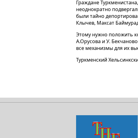
Граждане Туркменистана,
неоднократно подвергали
были тайно депортирован
Клычев, Максат Баймура
Этому нужно положить к
А.Орусова и У. Бекчанов
все механизмы для их вые
Туркменский Хельсинкск