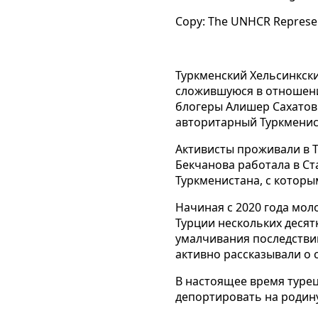
Copy: The UNHCR Represent
Туркменский Хельсинкск
сложившуюся в отношени
блогеры
Алишер Сахатов 
авторитарный Туркменис
Активисты проживали в Т
Бекчанова работала в Ст
Туркменистана, с которы
Начиная с 2020 года
моло
Турции нескольких десят
умалчивания последствий
активно рассказывали о 
В настоящее время турец
депортировать на родину