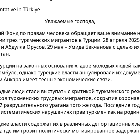
ative in Türkiye
Уважаемые господа,
ий Фонд по правам человека
обращает ваше внимание н
и трех туркменских мигрантов в Турции.
28 апреля 2025
и Абдулла Орусов, 29 мая – Умида
Бекчанова с целью их
тан.
урции на законных основаниях: двое молодых людей ка
амбуле, однако турецкие власти аннулировали их докуме
м Анкара имеет тесные экономические связи.
дые люди стали выступать с критикой туркменского реж
ков туркменских трудовых мигрантов, сокрытия коронав
 разрушительного урагана того же года. Последние год
систематических нарушениях прав туркмен как на родине
кие власти содержат их в различных депортационных л
, где им грозит политически мотивированное задержан