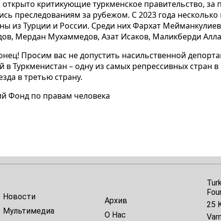
 открыто критикующие туркменское правительство, за п
сь преследованиям за рубежом. С 2023 года несколько
ы из Турции и России. Среди них Фархат Мейманкулиев
дов, Мердан Мухаммедов,
Азат Исаков, Маликберди Алл
онец!
Просим вас не допустить насильственной депорта
ой в Туркменистан – одну из самых репрессивных стран в
зда в третью страну.
ий Фонд по правам человека
Tur
Fou
Новости
Архив
25 K
Мультимедиа
О Нас
Var