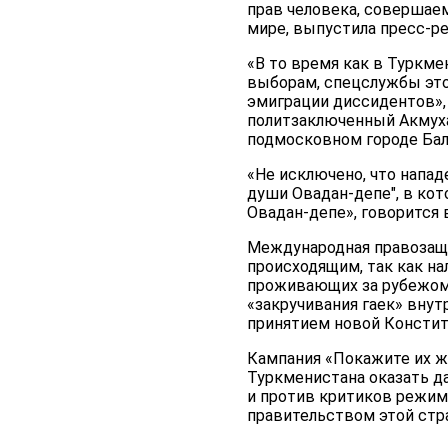
прав человека, совершае
мире, выпустила пресс-р
«В то время как в Туркм
выборам, спецслужбы это
эмиграции диссидентов», 
политзаключенный Акмуха
подмосковном городе Бал
«Не исключено, что напа
души Овадан-депе", в ко
Овадан-депе», говорится 
Международная правозащ
происходящим, так как н
проживающих за рубежом.
«закручивания гаек» внут
принятием новой Консти
Кампания «Покажите их 
Туркменистана оказать д
и против критиков режим
правительством этой стра