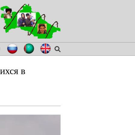
я
ихся в