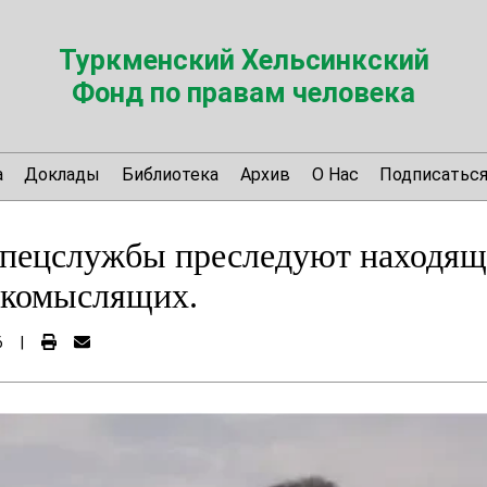
Туркменский Хельсинкский
Фонд по правам человека
а
Доклады
Библиотека
Архив
О Нас
Подписатьс
спецслужбы преследуют находящ
акомыслящих.
6
|