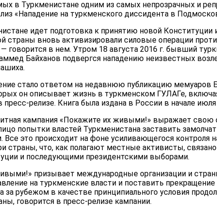
мых в Туркменистане одним из самых непрозрачных и ре
елиз «Нападение на туркменского диссидента в Подмоско
енистане идет подготовка к принятию новой Конституции
й страны вновь активизировали силовые операции проти
— говорится в нем. Утром 18 августа 2016 г. бывший тур
ммед Байханов подвергся нападению неизвестных возле
ашиха.
дение стало ответом на недавнюю публикацию мемуаров 
торых он описывает жизнь в туркменском ГУЛАГе, включ
в пресс-релизе. Книга была издана в России в начале июля
итная кампания «Покажите их живыми!» выражает свою 
алицо попытки властей Туркменистана заставить замолча
 Все это происходит на фоне усиливающегося контроля на
ри страны, что, как полагают местные активисты, связан
туции и последующими президентскими выборами.
живыми!» призывает международные организации и стра
авление на туркменские власти и поставить прекращение
а за рубежом в качестве принципиального условия продо
ны, говорится в пресс-релизе кампании.