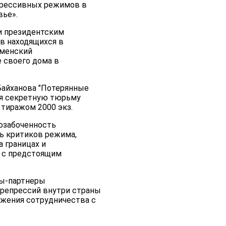
прессивных режимов в
вье».
 и президентским
в находящихся в
кменский
 своего дома в
Байханова "Потерянные
ая секретную тюрьму
 тиражом 2000 экз.
озабоченность
ть критиков режима,
 границах и
о с предстоящим
ны-партнеры
 репрессий внутри страны
лжения сотрудничества с