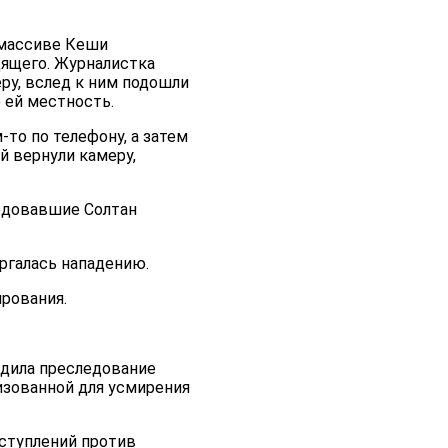
 массиве Кеши
ящего. Журналистка
ру, вслед к ним подошли
 ей местность.
-то по телефону, а затем
й вернули камеру,
ледовавшие Солтан
ергалась нападению.
рования.
удила преследование
изованной для усмирения
еступлений против