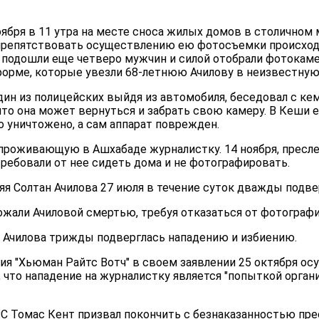
оября в 11 утра на месте сноса жилых домов в столичном
препятствовать осуществлению ею фотосъемки происход
й подошли еще четверо мужчин и силой отобрали фотокаме
форме, которые увезли 68-летнюю Ачилову в неизвестную
один из полицейских выйдя из автомобиля, беседовал с кем
то она может вернуться и забрать свою камеру. В Кеши е
 уничтожено, а сам аппарат поврежден.
 проживающую в Ашхабаде журналистку. 14 ноября, прес
ребовали от нее сидеть дома и не фотографировать.
няя Солтан Ачилова 27 июля в течение суток дважды подв
ожали Ачиловой смертью, требуя отказаться от фотографи
н Ачилова трижды подверглась нападению и избиению.
ия "Хьюман Райтс Вотч" в своем заявлении 25 октября ос
 что нападение на журналистку является "попыткой орган
РС Томас Кент призвал покончить с безнаказанностью пр