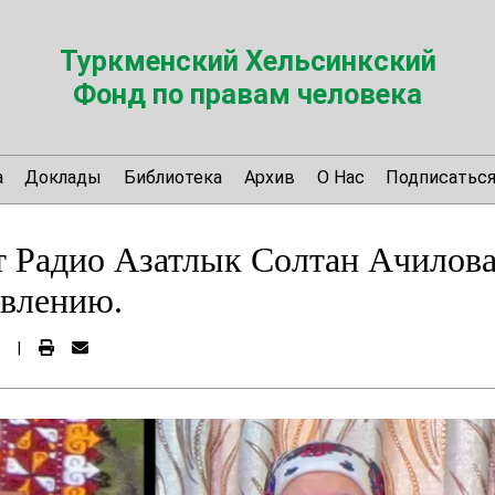
Туркменский Хельсинкский
Фонд по правам человека
а
Доклады
Библиотека
Архив
О Нас
Подписатьс
 Радио Азатлык Солтан Ачилова
авлению.
|