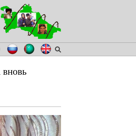
я
 вновь