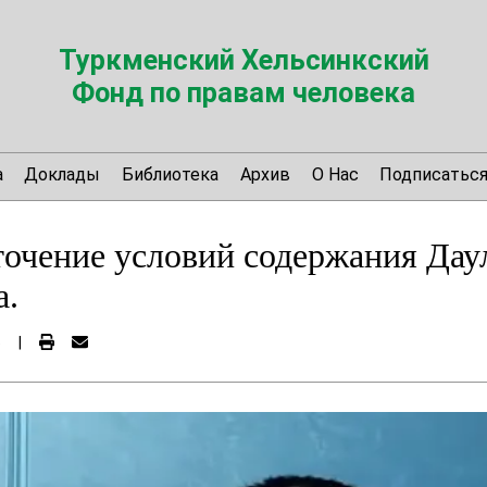
Туркменский Хельсинкский
Фонд по правам человека
а
Доклады
Библиотека
Архив
О Нас
Подписатьс
очение условий содержания Дау
а.
6
|