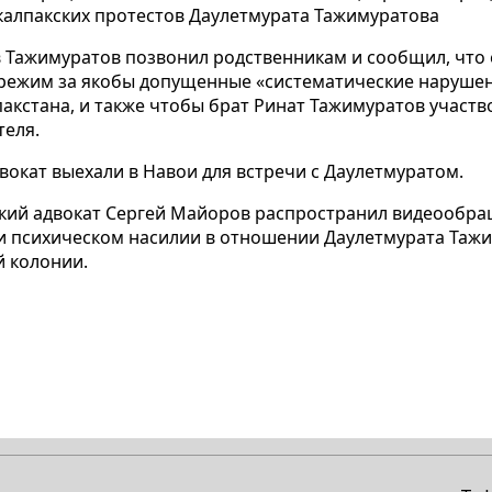
калпакских протестов Даулетмурата Тажимуратова
в Тажимуратов позвонил родственникам и сообщил, что
режим за якобы допущенные «систематические нарушен
пакстана, и также чтобы брат Ринат Тажимуратов участво
теля.
вокат выехали в Навои для встречи с Даулетмуратом.
ский адвокат Сергей Майоров распространил видеообра
 и психическом насилии в отношении Даулетмурата Таж
й колонии.