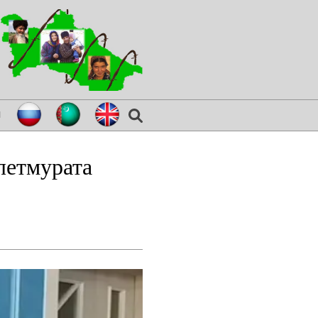
я
летмурата