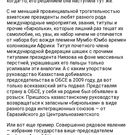
когда-то, его решением она наступила тут же.
С не меньшей провинциальной трогательностью
азиатские президенты любят разного рода
международные мероприятия, звания, титулы и
прочие «бирюльки», которые лишний раз тешат их
самолюбие, но, увы, их набор ничем не отличается
от набора бус вождя племени Мумбо-Юмбо времен
колонизации Африки. Титул почетного члена
международной федерации шашек с прочими
титулами президента Ниязова на фоне массивных
перстней, украшавших его пальцы только
усиливали эти аналогии. А с каким упорством
руководство Казахстана добивалось
председательства в ОБСЕ в 2009 году, да вот
только всеказахский зять подвел. Представляя
страну в ОБСЕ, у себя на родине был объявлен в
розыск. Пришлось казахстанскому руководству
возвращаться к запасным «бирюлькам» в виде
разного рода интеграционных союзов — от
Евразийского до Центральноазиатского.
Или вот еще пример. Совершенно рядовое явление
— избрание государства вице-председателем