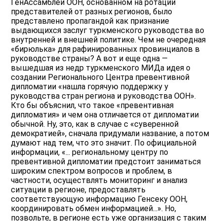
ГенАссамблеи ООН, основанном на ротации
представителей от разных регионов, было
представлено пропагандой как признание
выдающихся заслуг туркменского руководства во
внутренней и внешней политике. Чем не очередная
«бирюлька» для рафинированных провинциалов в
руководстве страны? А вот и еще одна —
вышедшая из недр туркменского МИДа идея о
создании Регионального Центра превентивной
дипломатии «нашла горячую поддержку у
руководства стран региона и руководства ООН».
Кто бы объяснил, что такое «превентивная
дипломатия» и чем она отличается от дипломатии
обычной. Ну, это, как в случае с «суверенной
демократией», сначала придумали название, а потом
думают над тем, что это значит. По официальной
информации, «... региональному центру по
превентивной дипломатии предстоит заниматься
широким спектром вопросов и проблем, в
частности, осуществлять мониторинг и анализ
ситуации в регионе, предоставлять
соответствующую информацию Генсеку ООН,
координировать обмен информацией...». Но,
позвольте, в регионе есть уже организация с таким