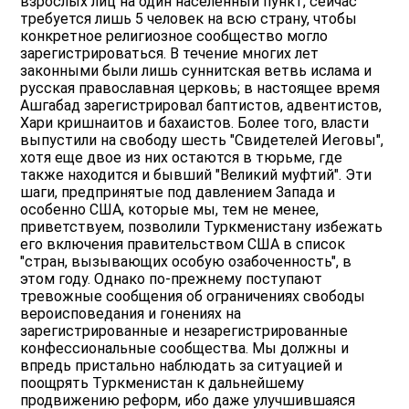
взрослых лиц на один населенный пункт, сейчас
требуется лишь 5 человек на всю страну, чтобы
конкретное религиозное сообщество могло
зарегистрироваться. В течение многих лет
законными были лишь суннитская ветвь ислама и
русская православная церковь; в настоящее время
Ашгабад зарегистрировал баптистов, адвентистов,
Хари кришнаитов и бахаистов. Более того, власти
выпустили на свободу шесть "Свидетелей Иеговы",
хотя еще двое из них остаются в тюрьме, где
также находится и бывший "Великий муфтий". Эти
шаги, предпринятые под давлением Запада и
особенно США, которые мы, тем не менее,
приветствуем, позволили Туркменистану избежать
его включения правительством США в список
"стран, вызывающих особую озабоченность", в
этом году. Однако по-прежнему поступают
тревожные сообщения об ограничениях свободы
вероисповедания и гонениях на
зарегистрированные и незарегистрированные
конфессиональные сообщества. Мы должны и
впредь пристально наблюдать за ситуацией и
поощрять Туркменистан к дальнейшему
продвижению реформ, ибо даже улучшившаяся