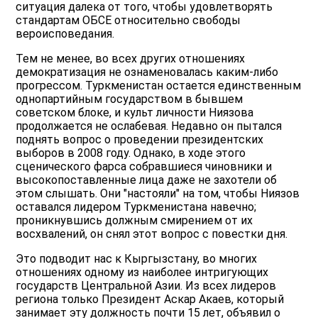
ситуация далека от того, чтобы удовлетворять
стандартам ОБСЕ относительно свободы
вероисповедания.
Тем не менее, во всех других отношениях
демократизация не ознаменовалась каким-либо
прогрессом. Туркменистан остается единственным
однопартийным государством в бывшем
советском блоке, и культ личности Ниязова
продолжается не ослабевая. Недавно он пытался
поднять вопрос о проведении президентских
выборов в 2008 году. Однако, в ходе этого
сценического фарса собравшиеся чиновники и
высокопоставленные лица даже не захотели об
этом слышать. Они "настояли" на том, чтобы Ниязов
оставался лидером Туркменистана навечно;
проникнувшись должным смирением от их
восхвалений, он снял этот вопрос с повестки дня.
Это подводит нас к Кыргызстану, во многих
отношениях одному из наиболее интригующих
государств Центральной Азии. Из всех лидеров
региона только Президент Аскар Акаев, который
занимает эту должность почти 15 лет, объявил о