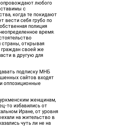
 сопровождают любого
поставимы с
тва, когда те покидают
т вести себя грубо по
обственная полиция
 неопределенное время.
бстоятельство
 страны, открывая
 граждан своей же
ласти в другую для
 давать подписку МНБ
ешенных сайтов входят
 и оппозиционные
 Туркменским женщинам,
ец-то избавились от
альном Иране, от уровня
ыехали на жительство в
азались чуть ли не на