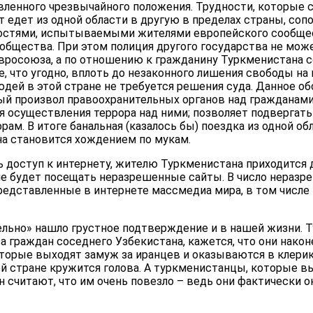
вленного чрезвычайного положения. Трудности, которые
т едет из одной области в другую в пределах страны, со
остями, испытываемыми жителями европейского сообщес
бщества. При этом полиция другого государства не може
росоюза, а по отношению к гражданину Туркменистана с
, что угодно, вплоть до незаконного лишения свободы на
юдей в этой стране не требуется решения суда. Данное о
й произвол правоохранительных органов над гражданами
 осуществления террора над ними; позволяет подвергать
м. В итоге банальная (казалось бы) поездка из одной об
а становится хождением по мукам.
ть доступ к интернету, жителю Туркменистана приходится
 не будет посещать неразрешенные сайты. В число неразр
представленные в интернете массмедиа мира, в том числе
льно» нашло грустное подтверждение и в нашей жизни.
 граждан соседнего Узбекистана, кажется, что они након
оторые выходят замуж за иранцев и оказываются в клерик
й стране кружится голова. А туркменистанцы, которые в
 считают, что им очень повезло – ведь они фактически ок