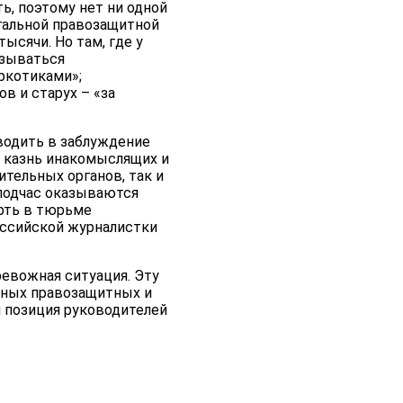
, поэтому нет ни одной
гальной правозащитной
ысячи. Но там, где у
азываться
ркотиками»;
в и старух – «за
вводить в заблуждение
я казнь инакомыслящих и
тельных органов, так и
подчас оказываются
рть в тюрьме
оссийской журналистки
евожная ситуация. Эту
дных правозащитных и
я позиция руководителей