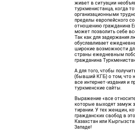
живет в ситуации необъя
туркменистанца, когда то
организационными трудн
пределы европейского соо
отношению гражданина Ев
может позволить себе все
Так как для задержания л
обуславливает ежедневны
широкие возможности для
страны ежедневным побора
гражданина Туркменистан
А для того, чтобы получи
(бывший КГБ) о том, что
все интернет-издания и 
туркменские сайты.
Выражение «все относите
которые выходят замуж за
тирании. У тех женщин, к
гражданских свобод в это
Казахстан или Кыргызстан
Западе!