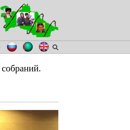
я
 собраний.