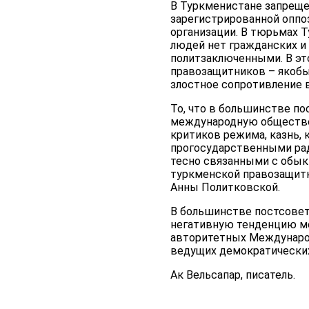
В Туркменистане запреще
зарегистрированной оппо
организации. В тюрьмах Т
людей нет гражданских и 
политзаключенными. В эт
правозащитников – якобы 
злостное сопротивление 
То, что в большинстве по
международную обществен
критиков режима, казнь, 
прогосударственными ра
тесно связанными с обык
туркменской правозащитн
Анны Политковской.
В большинстве постсовет
негативную тенденцию м
авторитетных Международ
ведущих демократических
Ак Вельсапар, писатель.