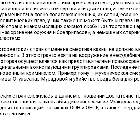
но вести оппозиционную или правозащитную деятельность
зиционной политической партии или движения, а также ле
уркменистана полно политзаключенных, их сотни, если не т
политических прав, у них также не может быть и права н
ой стране инакомыслящих сажают якобы «за торговлю на
«за хранение оружия и боеприпасов», а немощных старико
властям».
стсоветских стран отменена смертная казнь, не должно 
ность. В этих странах взята на вооружение внесудебна
которая осуществляется как представителями правоохрани
дикальными воинствующими группировками. Последние 
новенным криминалом. Пример тому – мученическая сме
ицы Огульсапар Мурадовой и убийство средь бела дня р
ских стран сложилась в данном отношении достаточно тр
ожет остановить лишь объединенное усилие Междунаро
ных организаций, таких как ООН и ОБСЕ, а также тверда
 стран мира.