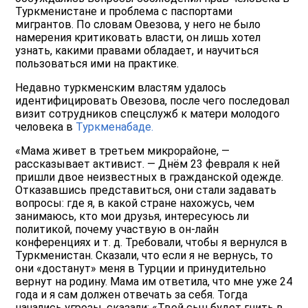
Туркменистане и проблема с паспортами
мигрантов. По словам Овезова, у него не было
намерения критиковать власти, он лишь хотел
узнать, какими правами обладает, и научиться
пользоваться ими на практике.
Недавно туркменским властям удалось
идентифицировать Овезова, после чего последовал
визит сотрудников спецслужб к матери молодого
человека в
Туркменабаде.
«Мама живет в третьем микрорайоне, —
рассказывает активист. — Днём 23 февраля к ней
пришли двое неизвестных в гражданской одежде.
Отказавшись представиться, они стали задавать
вопросы: где я, в какой стране нахожусь, чем
занимаюсь, кто мои друзья, интересуюсь ли
политикой, почему участвую в он-лайн
конференциях и т. д. Требовали, чтобы я вернулся в
Туркменистан. Сказали, что если я не вернусь, то
они «достанут» меня в Турции и принудительно
вернут на родину. Мама им ответила, что мне уже 24
года и я сам должен отвечать за себя. Тогда
начались угрозы, сказали: «Твой сын будет гнить в