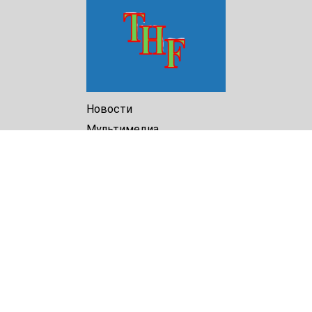
Новости
Мультимедиа
Доклады
Библиотека
Архив
О Нас
Turkmenistan Helsinki
Foundation for Human Rights
25 Knaz Dondukov str., ap.2
Varna, 9000