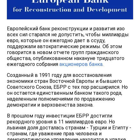
Европейский банк реконструкции и развития изо
всех сил старался не допустить, чтобы миллиарды
евро, которые он ежегодно дает в ссуду,
поддержали автократические режимы. Об этом
говорится в новом отчете групп гражданского
общества, опубликованном накануне тридцатого
ежегодного собрания
акционеров банка
.
Созданный в 1991 году для восстановления
экономики стран Восточной Европы и бывшего
Советского Союза, ЕБРР с тех пор расширился. Но
он остается единственным банком такого рода,
наделенным полномочиями по продвижению
демократии и верховенства закона.
В прошлом году инвестиции ЕБРР достигли
рекордного уровня в 11 миллиардов евро. Но
львиная доля досталась странам - Турции и Египту -
странам, где уважение прав человека и
демократическое управление находится в упадке.