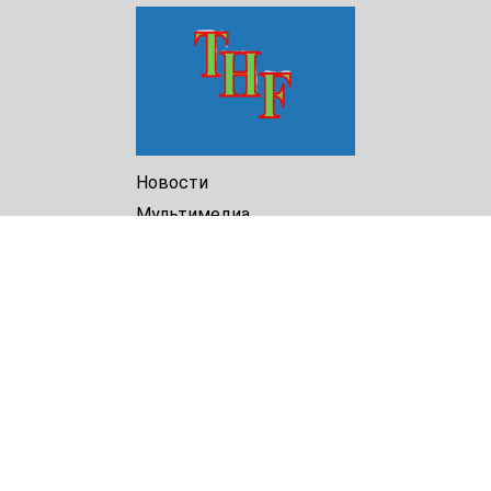
Новости
Мультимедиа
Доклады
Библиотека
Архив
О Нас
Turkmenistan Helsinki
Foundation for Human Rights
25 Knaz Dondukov str., ap.2