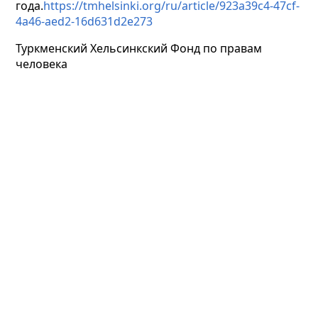
года.
https://tmhelsinki.org/ru/article/923a39c4-47cf-
4a46-aed2-16d631d2e273
Туркменский Хельсинкский Фонд по правам
человека