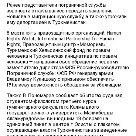
Ранее представители пограничной службы
аэропорта отказывались передать заявление
Чолиева в миграционную службу, а также угрожали
ему депортацией в Туркменистан.
8 марта пять правозащитных организаций: Human
Rights Watch, International Partnership for Human
Rights, Правозащитный центр «Мемориал»,
Туркменский Хельсинкский фонд по правам
человека и Туркменская инициатива по правам
человека — направили своё обращение первому
заместителю директора ФСБ России-руководителю
Пограничной службы ФСБ РФ генералу армии
Владимиру Кулишову с призывом обеспечить
Р.Чолиеву возможность обращения за убежищем.
Также В. Пономарев сообщает об итогах суда над
студентом-филологом третьего курса
гуманитарного факультета Калмыцкого
государственного университета Маликберды
Алламурадовым, вышедшим 18 февраля на
одиночный пикет в центре г. Элисты с плакатом,
осуждающим власти Туркменистана за введенные
ограничения на перевод денег студентам,