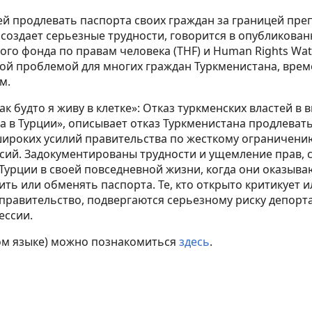
ей продлевать паспорта своих граждан за границей преп
создает серьезные трудности, говорится в опубликован
ого фонда по правам человека (THF) и Human Rights Wa
ной проблемой для многих граждан Туркменистана, вре
м.
к будто я живу в клетке»: Отказ туркменских властей в
 в Турции», описывает отказ Туркменистана продлеват
 широких усилий правительства по жесткому ограничен
сий. Задокументированы трудности и ущемление прав, 
Турции в своей повседневной жизни, когда они оказываю
ть или обменять паспорта. Те, кто открыто критикует 
правительство, подвергаются серьезному риску депорта
ессии.
ком языке) можно познакомиться
здесь
.