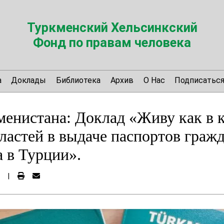
Туркменский Хельсинкский
Фонд по правам человека
а
Доклады
Библиотека
Архив
О Нас
Подписатьс
енистана: Доклад «Живу как в к
ластей в выдаче паспортов граж
 в Турции».
|