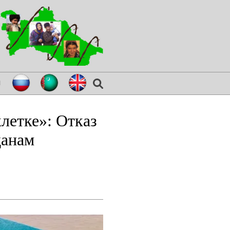
я
летке»: Отказ
данам