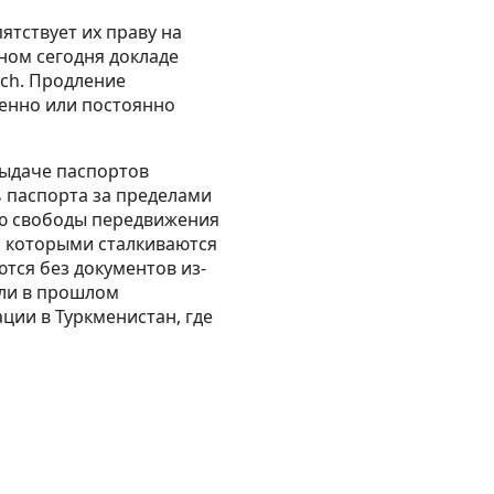
ятствует их праву на
ном сегодня докладе
tch. Продление
менно или постоянно
 выдаче паспортов
ь паспорта за пределами
ию свободы передвижения
с которыми сталкиваются
тся без документов из-
или в прошлом
ции в Туркменистан, где