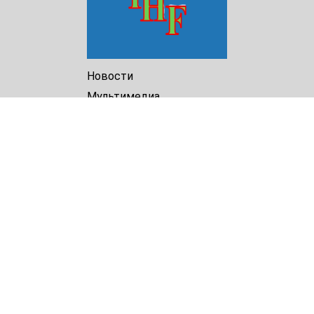
Новости
Мультимедиа
Доклады
Библиотека
Архив
О Нас
Turkmenistan Helsinki
Foundation for Human Rights
25 Knaz Dondukov str., ap.2
Varna, 9000
Bulgaria
Tel.
+359 52 609854