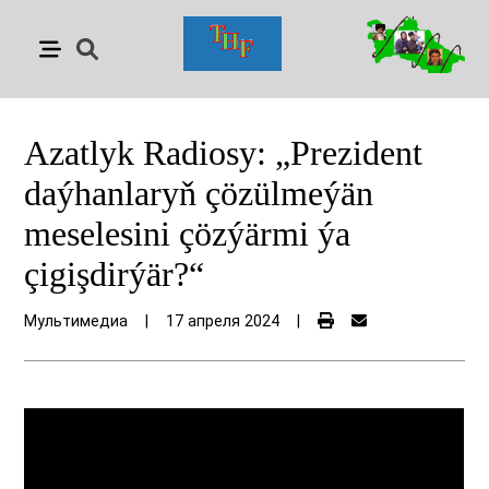
Azatlyk Radiosy: „Prezident
daýhanlaryň çözülmeýän
meselesini çözýärmi ýa
çigişdirýär?“
Мультимедиа
|
17 апреля 2024
|