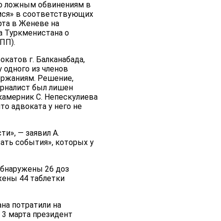
по ложным обвинениям в
имся» в соответствующих
рта в Женеве на
а Туркменистана о
ПП).
катов г. Балканабада,
 одного из членов
ржаниям. Решение,
журналист был лишен
камерник С. Непескулиева
о адвоката у него не
и», — заявил А.
ать события», которых у
обнаружены 26 доз
жены 44 таблетки
на потратили на
 3 марта президент