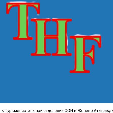
ь Туркменистана при отделении ООН в Женеве Атагельд