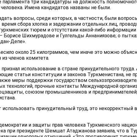
е парламента три кандидатуры на должность полномочног
 человека. Имена кандидатов названы не были.
дать вопросы, среди которых, в частности, были вопрос
о время сбора хлопка и задержании отдельных лиц, пров
туркменских тюрем и отсутствии какой-либо информации 
 – Борисе Шихмурадове и Гулгельды Аннаниязове; о пытка
дан-Депе».
есило около 25 килограммов, чем иначе это можно объясн
н из членов комитета.
признал использование в стране принудительного труда. 
ющие статьи конституции и законов Туркменистана, не 
также меры поддержки государством сельхозпроизводите
х технологий, прочные контакты Международной организ
соцзащиты, союзом промышленников и предпринимателей
стана.
 использовать принудительный труд, это некорректный в
демократии и защиты прав человека Туркменского национ
ека при президенте Шемшат Атаджанова заявила, что в Т
зации однополых отношений. «Это противоречит туркмен