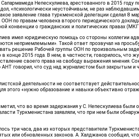
 Сапармамеда Непескулиева, арестованного в 2015 году 
адол, «психологически неустойчивым, не раз наблюдавш
акое заявление глава туркменской делегации сделал 8 ма
ООН по правам человека второго периодического доклад
й конвенции о гражданских и политических правах (МКГ
улиев имел юридическую помощь со стороны коллегии адво
ются неприемлемыми». Такой ответ прозвучал на просьбу
вать решение Рабочей группы ООН по произвольным заде
в конце 2015 года. В нем, в частности, говорилось, что 
ствление своего права на свободу выражения мнения. Со
АНТ говорил, что суд над журналистом был закрытым и чт
истской деятельности не соответствует действительност
для этого «нужно образование и навыки объективно отраж
метил, что во время задержания у С. Непескулиева были 
власти Туркменистана заявляли, что при нем были обнару
ось три часа, два из которых представители Туркмениста
тых или обновленных законов. А. Халджанов сообщил, что