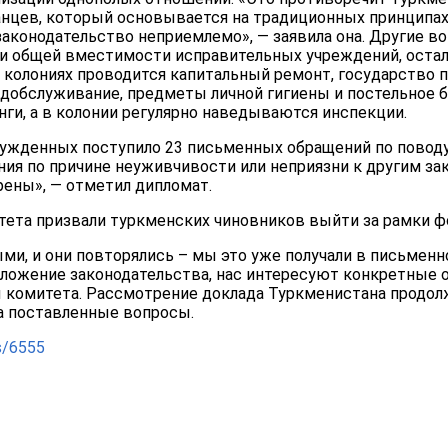
нцев, который основывается на традиционных принципах
законодательство неприемлемо», — заявила она. Другие во
и общей вместимости исправительных учреждений, остали
в колониях проводится капитальный ремонт, государство 
добслуживание, предметы личной гигиены и постельное 
нги, а в колонии регулярно наведываются инспекции.
осужденных поступило 23 письменных обращений по поводу
ия по причине неуживчивости или неприязни к другим за
ены», — отметил дипломат.
тета призвали туркменских чиновников выйти за рамки ф
и, и они повторялись – мы это уже получали в письменно
положение законодательства, нас интересуют конкретные 
ы комитета. Рассмотрение доклада Туркменистана продол
а поставленные вопросы.
es/6555