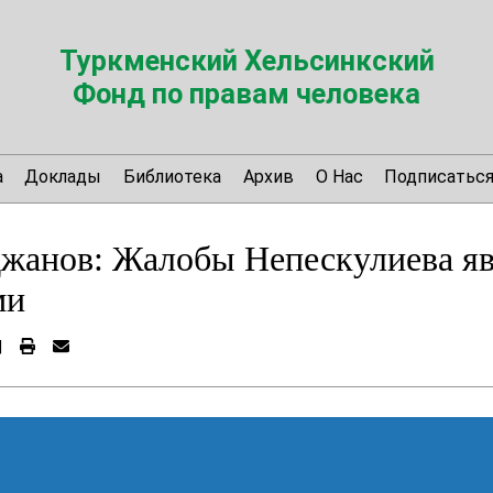
Туркменский Хельсинкский
Фонд по правам человека
а
Доклады
Библиотека
Архив
О Нас
Подписатьс
джанов: Жалобы Непескулиева я
ми
|