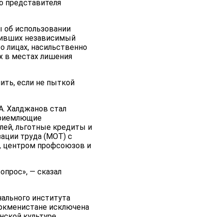
о представителя
ы об использовании
одивших независимый
о лицах, насильственно
х в местах лишения
ить, если не пыткой
А. Халджанов стал
приемлющие
лей, льготные кредиты и
ации труда (МОТ) с
, центром профсоюзов и
опрос», — сказал
ального института
уркменистане исключена
ской культуре,