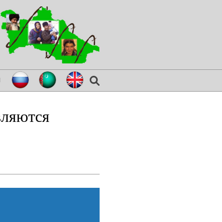
я
вляются