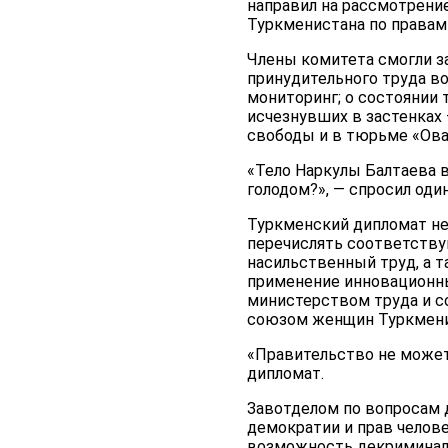
направил на рассмотрени
Туркменистана по правам
Члены комитета смогли за
принудительного труда в
мониторинг; о состоянии 
исчезнувших в застенках
свободы и в тюрьме «Ова
«Тело Наркулы Балтаева в
голодом?», — спросил оди
Туркменский дипломат не 
перечислять соответству
насильственный труд, а 
применение инновационны
министерством труда и 
союзом женщин Туркмени
«Правительство не может
дипломат.
Завотделом по вопросам 
демократии и прав челов
возможность декриминали