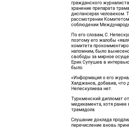
гражданского журналиста
хранение препарата трам
диспансерах человеком. Т
рассмотрении Комитетом 
соблюдении Международно
По его словам, С. Непеск
поэтому его жалобы «явля
комитета прокомментиро
напомним, было вынесено 
свободы за мирное осуще
Ерик Супушев в интервью 
было.
«Информация о его журнал
Халджанов, добавив, что 
Непескулиева нет.
Туркменский дипломат от
медикамента, хотя ранее 
трамадола.
Слушание доклада продлил
перечисление вновь приня