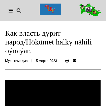
Как власть дурит
народ/Hökümet halky nähili
oýnaýar.
Мультимедиа
|
5 марта 2023
|