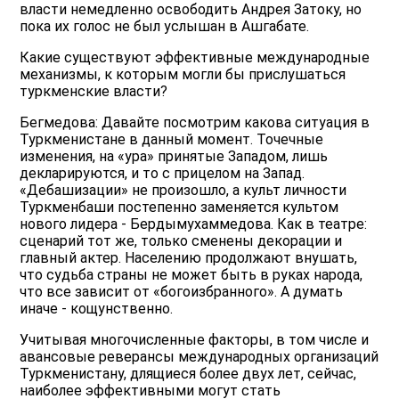
власти немедленно освободить Андрея Затоку, но
пока их голос не был услышан в Ашгабате.
Какие существуют эффективные международные
механизмы, к которым могли бы прислушаться
туркменские власти?
Бегмедова: Давайте посмотрим какова ситуация в
Туркменистане в данный момент. Точечные
изменения, на «ура» принятые Западом, лишь
декларируются, и то с прицелом на Запад.
«Дебашизации» не произошло, а культ личности
Туркменбаши постепенно заменяется культом
нового лидера - Бердымухаммедова. Как в театре:
сценарий тот же, только сменены декорации и
главный актер. Населению продолжают внушать,
что судьба страны не может быть в руках народа,
что все зависит от «богоизбранного». А думать
иначе - кощунственно.
Учитывая многочисленные факторы, в том числе и
авансовые реверансы международных организаций
Туркменистану, длящиеся более двух лет, сейчас,
наиболее эффективными могут стать