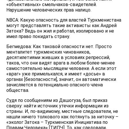
«объективных» смельчаков-свидетелей.
Нарушение человеческих прав налицо.
NBCA: Какую опасность для властей Туркменистана
могут представлять такие активисты как Андрей
Затока? Ведь он жил и работал, изолировано и не
имел право покидать страну.
Бегмедова: Как таковой опасности нет. Просто
менталитет туркменских чиновников,
десятилетиями живших в условиях репрессий,
таков, что они видят врага в любом более-менее
самостоятельно мыслящем человеке. А если этот
«враг» уже примелькался, и имеет «досье» в
органах [безопасности], значит, он автоматически
зачисляется в потенциально опасного члена
общества.
Судя по сообщениям из Дашогуза, был приказ
сверху: найти источник утечки информации из
страны. И, по-видимому, местные следователи, не
нашли ничего толкового как потянуть за ниточку –
«эколог Затока – Туркменская Инициатива по
Правам Человека» [ТИПЧ]. То, как следовали,