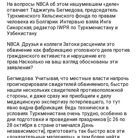
На вопросы NBCA об этом нашумевшем «деле»
отвечает Таджигуль Бегмедова, председатель
Туркменского Хельсинского фонда по правам
человека из Болгарии. Интервью взяла Инга
Сикорская, редактор IWPR по Туркменистану и
Узбекистану.
NBCA: Друзья и коллеги Затоки расценили это
обвинение как фабрикацию уголовного дела против
гражданского активиста и нарушение его
прав.Насколько на ваш взгляд обоснованы эти
заявления?
Бегмедова: Учитывая, что местные власти напрочь
проигнорировали свидетелей обвиняемого, быстро
нашли нескольких свидетелей противоположной
стороны, и даже сразу же приобщили к делу
медицинскую экспертизу потерпевшего, то тут
явно видна фабрикация. Ведь технически в
условиях Туркменистана очень трудно, особенно в
дни подготовки и проведения праздников [с 26 по
28 октября в стране отмечался День
независимости], приготовить так быстро все эти
«доказательные материалы», и тем более найти