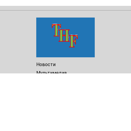
Новости
Мультимедиа
Доклады
Библиотека
Архив
О Нас
Turkmenistan Helsinki