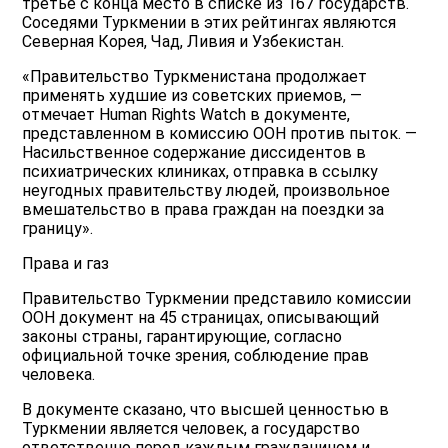
третье с конца место в списке из 167 государств.
Соседями Туркмении в этих рейтингах являются
Северная Корея, Чад, Ливия и Узбекистан.
«Правительство Туркменистана продолжает
применять худшие из советских приемов, —
отмечает Human Rights Watch в документе,
представленном в комиссию ООН против пыток. —
Насильственное содержание диссидентов в
психиатрических клиниках, отправка в ссылку
неугодных правительству людей, произвольное
вмешательство в права граждан на поездки за
границу».
Права и газ
Правительство Туркмении представило комиссии
ООН документ на 45 страницах, описывающий
законы страны, гарантирующие, согласно
официальной точке зрения, соблюдение прав
человека.
В документе сказано, что высшей ценностью в
Туркмении является человек, а государство
ответственно перед каждым гражданином и