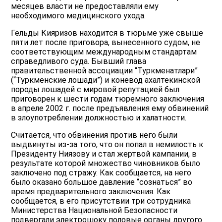
месяцев власти не предоставляли ему
необходимого медицинского ухода.
Гельды Кияризов находится в тюрьме уже свыше
пяти лет после приговора, вынесенного судом, не
соответствующим международным стандартам
справедливого суда. Бывший глава
правительственной ассоциации “Туркменатлари”
(“Туркменские лошади”) и коневод ахалтекинской
породы лошадей с мировой репутацией был
приговорен к шести годам тюремного заключения
в апреле 2002 г. после предъявления ему обвинений
в злоупотреблении должностью и халатности.
Считается, что обвинения против него были
выдвинуты из-за того, что он попал в немилость к
Президенту Ниязову и стал жертвой кампании, в
результате которой множество чиновников было
заключено под стражу. Как сообщается, на него
было оказано большое давление “сознаться” во
время предварительного заключения. Как
сообщается, в его присутствии три сотрудника
Министерства Национальной Безопасности
подвергали электрошоку половые органы другого