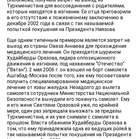
Туркменистана для воссоединения с родителями,
которые находятся в изгнании. Ее отца приговорили
в его отсутствие к пожизненному заключению в
декабре 2002 года в связи с так называемой
попыткой покушения на Президента Ниязова.
Еще одним типичным примером является запрет на
выезд из страны Овеза Аннаева для прохождения
медицинского лечения. Он приходится шурином
Худайберды Оразова, лидера оппозиционного
движения в изгнании, под названием “Отечество”
(“Ватан”). 2 мая 2006 г. он взошел на борт самолета
Ашгабад-Москва после того, как ему посоветовали
получить специализированное медицинское
лечение от язвы желудка. Незадолго до вылета
самолета сотрудники Министерства Национальной
Безопасности вынудили его покинуть самолет. Ему
и его жене Светлане Оразовой уже, по крайней
мере, один раз запрещали выезжать за пределы
Туркменистана, и их уже снимали с самолета в
прошлом. Власти обвинили Худайберды Оразова в
том, что ему принадлежала одна из ведущих ролей в
так называемой попытке покушения на Президента