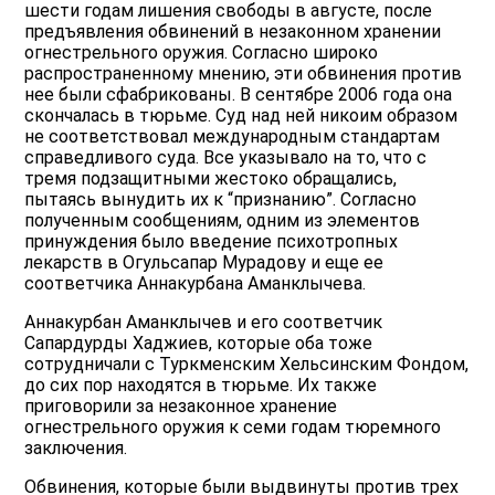
шести годам лишения свободы в августе, после
предъявления обвинений в незаконном хранении
огнестрельного оружия. Согласно широко
распространенному мнению, эти обвинения против
нее были сфабрикованы. В сентябре 2006 года она
скончалась в тюрьме. Суд над ней никоим образом
не соответствовал международным стандартам
справедливого суда. Все указывало на то, что с
тремя подзащитными жестоко обращались,
пытаясь вынудить их к “признанию”. Согласно
полученным сообщениям, одним из элементов
принуждения было введение психотропных
лекарств в Огульсапар Мурадову и еще ее
соответчика Аннакурбана Аманклычева.
Аннакурбан Аманклычев и его соответчик
Сапардурды Хаджиев, которые оба тоже
сотрудничали с Туркменским Хельсинским Фондом,
до сих пор находятся в тюрьме. Их также
приговорили за незаконное хранение
огнестрельного оружия к семи годам тюремного
заключения.
Обвинения, которые были выдвинуты против трех