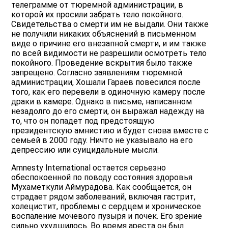
телеграмме от тюремной администрации, в
которой их просили забрать тело покойного.
Свидетельства о смерти им не выдали. Они также
не получили никаких объяснений в письменном
виде о причине его внезапной смерти, и им также
по всей видимости не разрешили осмотреть тело
покойного. Проведение вскрытия было также
запрещено. Согласно заявлениям тюремной
администрации, Хошали Гараев повесился после
того, как его перевели в одиночную камеру после
драки в камере. Однако в письме, написанном
незадолго до его смерти, он выражал надежду на
то, что он попадет под предстоящую
президентскую амнистию и будет снова вместе с
семьей в 2000 году. Ничто не указывало на его
депрессию или суицидальные мысли.
Amnesty International остается серьезно
обеспокоенной по поводу состояния здоровья
Мухаметкули Аймурадова. Как сообщается, он
страдает рядом заболеваний, включая гастрит,
холецистит, проблемы с сердцем и хроническое
воспаление мочевого пузыря и почек. Его зрение
сильно ухудшилось. Во время ареста он был