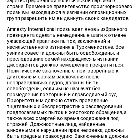
зарегистрированной политической партией в
стране. Временное правительство проигнорировало
призывы находящихся в изгнании оппозиционных
групп разрешить им выдвинуть своих кандидатов.
Amnesty International призывает вновь избранного
президента сделать немедленные шаги к отмене
ужасающей практики пыток, заключений и
насильственного изгнания в Туркменистане. Все
узники совести должны быть освобождены, и
преследование семей находящихся в изгнании
диссидентов должно немедленно прекратиться.
Политические заключенные, приговоренные к
длительным срокам заключения после
несправедливых судов, должны быть
освобождены, если им не назначат без
промедления повторный и справедливый суд.
Приоритетным должно стать проведение
тщательных и беспристрастных расследований
предполагаемых пыток и жестокого обращения, а
также всех смертей во время содержания под
стражей. Должностные лица, найденные
виновными в нарушении прав человека, должны
быть преданы правосудию. Заключенные должны