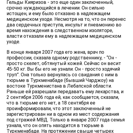
Гельды Кияризов - это еще один заключенный,
срочно нуждающийся в лечении. Он сильно
истощен, и ему было отказано в надлежащем
медицинском уходе. Несмотря на то, что он перенес
два сердечных приступа, инсульт и пневмонию во
время нахождения в следственном изоляторе,
власти отказали ему в надлежащем медицинском
уходе.
В конце января 2007 года его жена, врач по
профессии, сказала одному родственнику, - “Он -
просто скелет, обтянутый кожей. Сейчас он весит
45-50 кг. Вы бы его не узнали. Он - просто ходячий
труп”. Она только вернулась со свидания с ним в
тюрьме в Туркменабаде (бывший Чарджоу) на
востоке Туркменистана в Лебапской области.
Раньше ей разрешали передавать ему лекарства, и
2 сентября 2006 года ей, как сообщается, сказали,
что в тюрьме его нет, а 18 сентября ее
проинформировали, что этот заключенный не
зарегистрирован ни в одном из мест содержания
под стражей МВД. Только в январе 2007 года семья
узнала, что он опять находится в тюрьме в
Туркменабаде. На протяжении свыше четырех