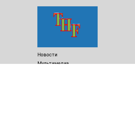
Новости
Мультимедиа
Доклады
Библиотека
Архив
О Нас
Turkmenistan Helsinki
Foundation for Human Rights
25 Knaz Dondukov str., ap.2