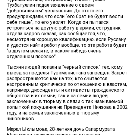
Тухбатуллин подал заявление о своем
“добровольном” увольнении. До этого его
предупреждали, что если “его брат не будет вести
себя тише”, то его уволят. Когда он пытался
устроиться на другую работу в армии, сотрудник
отдела кадров сказал, как сообщается, что,
несмотря на хорошую квалификацию, если Руслану
и удастся найти работу вообще, то эта работа будет
“в другом велаяте, в каком-нибудь очень
отдаленном поселке”.
Тысячи людей попали в “черный список” тех, кому
выезд за пределы Туркменистана запрещен. Запрет
распространяется как на тех, кто считается
настроенным критически по отношению к властям,
например: диссиденты и активисты гражданского
общества и их семьи, так и на семьи людей,
заключенных в тюрьму в связи с так называемой
попыткой покушения на Президента Ниязова в 2002
году, и на семьи заключенных в тюрьму
чиновников.
Марал Ыклымова, 28-летняя дочь Сапармурата
Ыклымова, получила запрет на выезд из