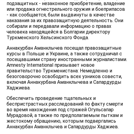
подзащитных - незаконное приобретение, владение
или продажа огнестрельного оружия и боеприпасов
- как сообщается, были выдвинуты в качестве
наказания за их правозащитную деятельность. Они
собирали и передавали информацию о правах
человека находящейся в Болгарии директору
Туркменского Хельсинского Фонда.
Аннакурбан Аманклычев посещал правозащитные
курсы в Польше и Украине, а также сотрудничал с
посещавшими страну иностранными журналистами.
Amnesty International призывает новое
правительство Туркменистана: Немедленно и
безоговорочно освободить всех узников совести,
включая Аннакурбана Аманклычева и Сапардурды
Хаджиева.
Обеспечить проведение тщательных и
беспристрастных расследований по факту смерти
во время нахождения под стражей Огульсапар
Мурадовой, а также по предполагаемым пыткам и
жестокому обращению, которым подвергались
Аннакурбан Аманклычев и Сапардурды Хаджиев.