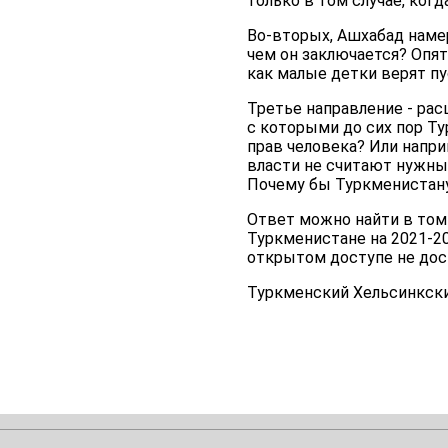
только в том случае, ког
Во-вторых, Ашхабад намер
чем он заключается? Опят
как малые детки верят 
Третье направление - ра
с которыми до сих пор Т
прав человека? Или напри
власти не считают нужны
Почему бы Туркменистану
Ответ можно найти в том 
Туркменистане на 2021-20
открытом доступе не дос
Туркменский Хельсинкски