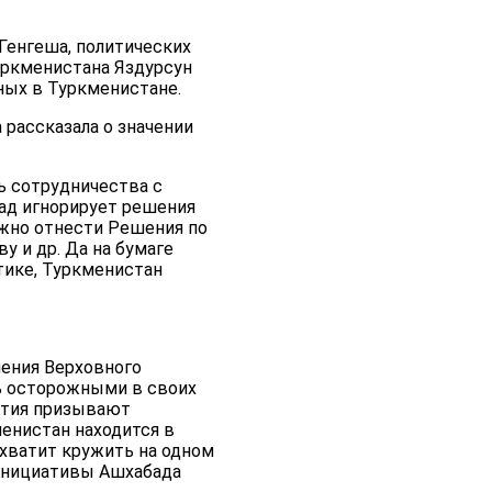
Генгеша, политических
уркменистана Яздурсун
ных в Туркменистане.
рассказала о значении
ь сотрудничества с
бад игнорирует решения
жно отнести Решения по
 и др. Да на бумаге
тике, Туркменистан
ления Верховного
нь осторожными в своих
етия призывают
менистан находится в
хватит кружить на одном
 инициативы Ашхабада