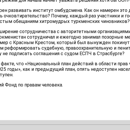
да режим для начала начнет уважать решения хотя бы ООН?
ен развивать институт омбудсмена. Как он намерен это де
ь очковтирательство? Почему, каждый раз участники и г
пустым обещаниям хитромудрых туркменских чиновников?
сширение сотрудничества с авторитетными организациями.
уркменистан сотрудничал и ежегодно занимал позорные м
мер с Красным Крестом, который был вынужден покинуть с
м реформировать судебную, правоохранительную и пени
 не подписать соглашения с судом ЕСПЧ в Страсбурге?
факте, что «Национальный план действий в области прав 
25 годы», как и предыдущий план, опять недоступен насел
тупен.
й Фонд по правам человека.