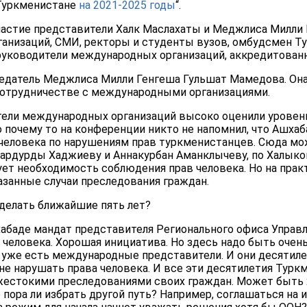
 Туркменистане
на 2021-2025 годы
“.
частие представители Халк Маслахаты и Меджлиса Милли 
ганизаций, СМИ, ректоры и студенты вузов, омбудсмен Т
 руководители международных организаций, аккредитован
едатель Меджлиса Милли Генгеша Гульшат Мамедова. Она 
 сотрудничестве с международными организациями.
тели международных организаций высоко оценили уровен
 почему то на конференции никто не напомнил, что Ашха
человека по нарушениям прав туркменистанцев. Сюда мо
ардурды Хаджиеву и Аннакурбан Аманклычеву, по Халыкову
ет необходимость соблюдения прав человека. Но на прак
азанные случаи преследования граждан.
делать ближайшие пять лет?
хабаде мандат представителя Регионального офиса Управ
 человека. Хорошая инициатива. Но здесь надо быть оче
е уже есть международные представители. И они десятил
е нарушать права человека. И все эти десятилетия Турк
 жестокими преследованиями своих граждан. Может быть 
 пора ли избрать другой путь? Например, соглашаться на