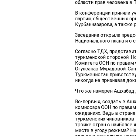
области прав человека в
В конференции приняли у
партий, общественных ор
Курбанназарова, а также
Заседание открыла предс
Национального плана и о
Согласно ТДХ, представи
туркменской стороной. Но
Комитета ООН по правам 
Огулсапар Мурадовой, Сап
Туркменистан приветству
никогда не признавал док
Что же намерен Ашхабад 
Во-первых, создать в Аш
комиссара ООН по правам
ожиданиях. Ведь в стран
туркменских чиновников н
тройке стран с наиболее
месте в угоду режима? Не