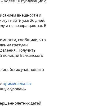
ь более 10 публикаций о
писанием внешности и
огут найти уже 26 дней.
олу и не возвращаются. В
нимности, сообщили, что
плении граждан
тделения. Получить
й полиции Балканского
лицейских участков и в
же
криминальных
ающую уровень
вершеннолетних детей