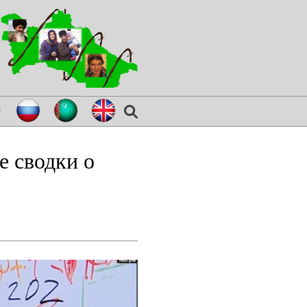
я
 сводки о