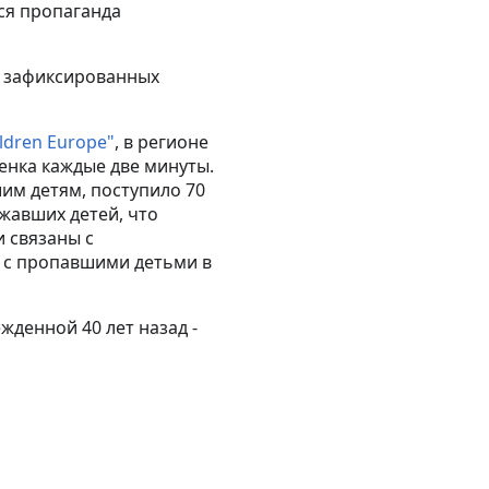
ся пропаганда
и зафиксированных
ildren Europe"
, в регионе
енка каждые две минуты.
шим детям, поступило 70
жавших детей, что
и связаны с
а с пропавшими детьми в
денной 40 лет назад -