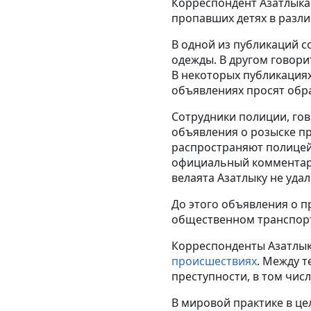
Корреспондент Азатлыка 
пропавших детях в разли
В одной из публикаций 
одежды. В другом говорит
В некоторых публикациях
объявлениях просят обр
Сотрудники полиции, го
объявления о розыске п
распространяют полицейс
официальный комментари
велаята Азатлыку не удал
До этого объявления о п
общественном транспор
Корреспонденты Азатлык
происшествиях
. Между 
преступности, в том чис
В мировой практике в ц