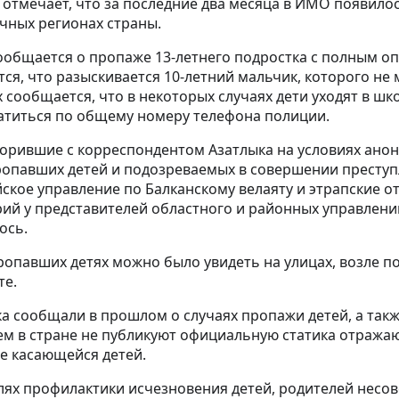
отмечает, что за последние два месяца в ИМО появилос
чных регионах страны.
сообщается о пропаже 13-летнего подростка с полным о
ся, что разыскивается 10-летний мальчик, которого не м
 сообщается, что в некоторых случаях дети уходят в шк
атиться по общему номеру телефона полиции.
ворившие с корреспондентом Азатлыка на условиях ано
ропавших детей и подозреваемых в совершении престу
кое управление по Балканскому велаяту и этрапские о
й у представителей областного и районных управлени
ось.
ропавших детях можно было увидеть на улицах, возле по
те.
а сообщали в прошлом о случаях пропажи детей, а так
тем в стране не публикуют официальную статика отраж
ле касающейся детей.
елях профилактики исчезновения детей, родителей несо