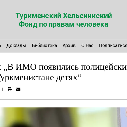
Туркменский Хельсинкский
Фонд по правам человека
а
Доклады
Библиотека
Архив
О Нас
Подписатьс
 „В ИМО появились полицейские
уркменистане детях“
|