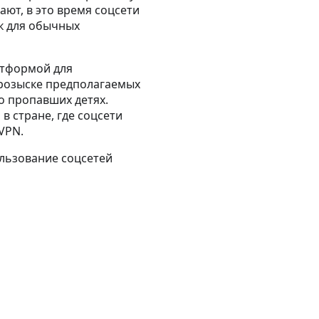
ют, в это время соцсети
к для обычных
атформой для
 розыске предполагаемых
о пропавших детях.
 стране, где соцсети
VPN.
ользование соцсетей