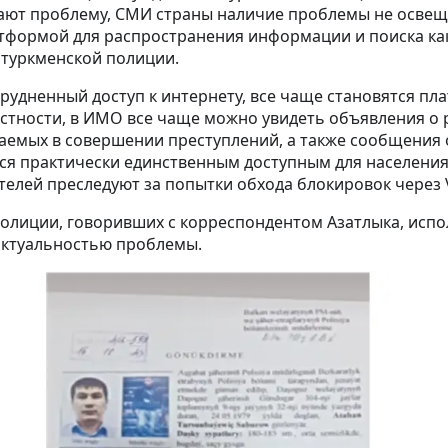
ают проблему, СМИ страны наличие проблемы не освеща
атформой для распространения информации и поиска ка
я туркменской полиции.
трудненный доступ к интернету, все чаще становятся пл
астности, в ИМО все чаще можно увидеть объявления о
аемых в совершении преступлений, а также сообщения 
 практически единственным доступным для населения в
телей преследуют за попытки обхода блокировок через 
полиции, говоривших с корреспондентом Азатлыка, исп
актуальностью проблемы.