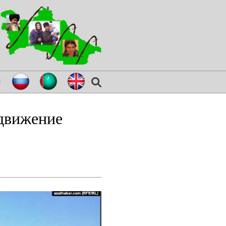
я
едвижение