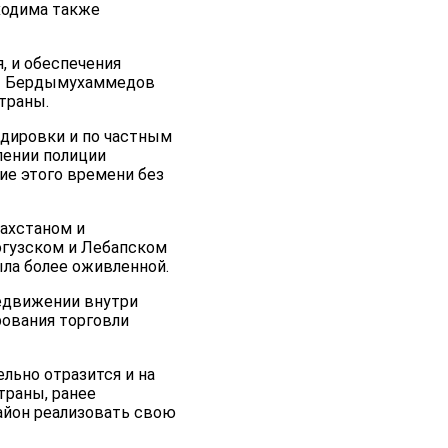
ходима также
, и обеспечения
лы Бердымухаммедов
траны.
ндировки и по частным
лении полиции
ние этого времени без
захстаном и
огузском и Лебапском
ыла более оживленной.
редвижении внутри
рования торговли
льно отразится и на
траны, ранее
айон реализовать свою