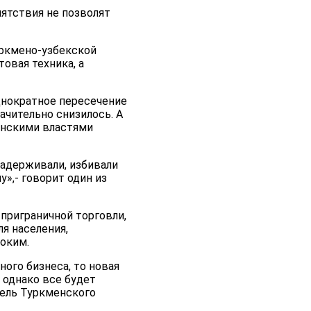
пятствия не позволят
уркмено-узбекской
овая техника, а
днократное пересечение
ачительно снизилось. А
енскими властями
задерживали, избивали
у»,- говорит один из
приграничной торговли,
я населения,
оким.
ного бизнеса, то новая
 однако все будет
тель Туркменского