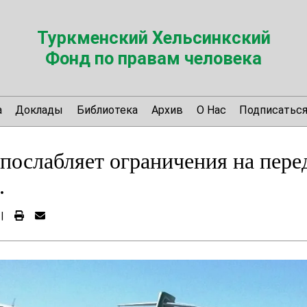
Туркменский Хельсинкский
Фонд по правам человека
а
Доклады
Библиотека
Архив
О Нас
Подписатьс
послабляет ограничения на пер
.
|