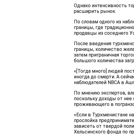
Однако интенсивность тор
расширить рынок.
По словам одного из наб
границы, где традиционно
продавцы из соседнего Уз
После введения туркменс
границы, количество жела
затем приграничная торг
большого количества заг
«[Тогда много] людей пос
иногда до смерти. А сейча
наблюдателей NBCA в Ашг
По мнению экспертов, вл
поскольку доходы от нее
проживающего в погранзо
«Если в Туркменистане на
прослойка предпринимате
зависеть от твердой поли
Хельсинского фонда по п