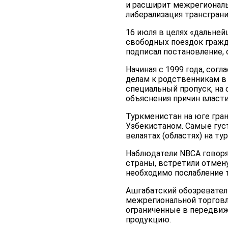
и расширит межрегиональ
либерализация трансгран
16 июля в целях «дальней
свободных поездок гражд
подписал постановление,
Начиная с 1999 года, сог
делам к родственникам в
специальный пропуск, на 
объяснения причин власт
Туркменистан на юге гран
Узбекистаном. Самые гу
велаятах (областях) на т
Наблюдатели NBCA говоря
страны, встретили отмену
необходимо послабление 
Ашгабатский обозреватель
межрегиональной торговле
ограниченные в передвиж
продукцию.