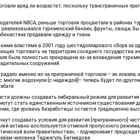
говли вряд ли возрастет, поскольку трансграничные пре
людателей NBCA, раньше торговля процветала в районах т
 реализовывался туркменский бензин, фрукты, овощи, быт
бекистана продавали одежду и ткани.
кими властями в 2001 году шестидолларового сбора за о
ющих торговать на территории соседнего государства зн
овля была полностью прекращена из-за возведения туркм
радительных сооружений.
традало именно из-за приграничной торговли – их ловили, 
с многие вздохнули [с надеждой]– теперь будет по-другом
абате.
асти должны создавать либеральный режим для развития 
 могут стать единственным источником существования дл
нах, где уровень безработицы остается традиционно выс
чнут создавать условия для развития [приграничного] част
лей активно воспользуется отменой пропускного режима,
тической воли правительства», - подчеркивает председа
равам человека Таджигуль Бегмедова.