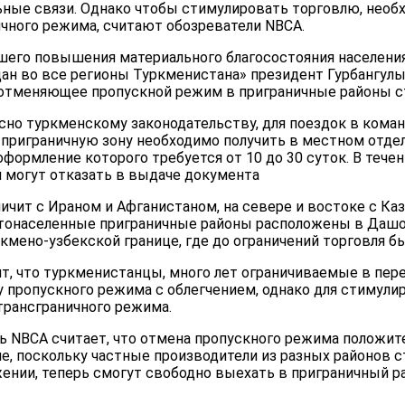
ные связи. Однако чтобы стимулировать торговлю, необ
ичного режима, считают обозреватели NBCA.
шего повышения материального благосостояния населения
ан во все регионы Туркменистана» президент Гурбангу
 отменяющее пропускной режим в приграничные районы с
ласно туркменскому законодательству, для поездок в кома
 приграничную зону необходимо получить в местном отде
оформление которого требуется от 10 до 30 суток. В тече
и могут отказать в выдаче документа
ичит с Ираном и Афганистаном, на севере и востоке с Ка
стонаселенные приграничные районы расположены в Даш
уркмено-узбекской границе, где до ограничений торговля б
т, что туркменистанцы, много лет ограничиваемые в пе
 пропускного режима с облегчением, однако для стимули
трансграничного режима.
 NBCA считает, что отмена пропускного режима положите
, поскольку частные производители из разных районов с
ении, теперь смогут свободно выехать в приграничный р