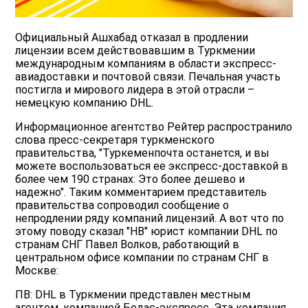
Официальный Ашхабад отказал в продлении
лицензии всем действовавшим в Туркмении
международным компаниям в области экспресс-
авиадоставки и почтовой связи. Печальная участь
постигла и мирового лидера в этой отрасли –
немецкую компанию DHL.
Информационное агентство Рейтер распространило
слова пресс-секретаря туркменского
правительства, "Туркеменпочта останется, и вы
можете воспользоваться ее экспресс-доставкой в
более чем 190 странах: Это более дешево и
надежно". Таким комментарием представитель
правительства сопроводил сообщение о
непродлении ряду компаний лицензий. А вот что по
этому поводу сказал "НВ" юрист компании DHL по
странам СНГ Павел Волков, работающий в
центральном офисе компании по странам СНГ в
Москве:
ПВ: DHL в Туркмении представлен местным
агентом, компанией Бедас-экспресс. Эта компания