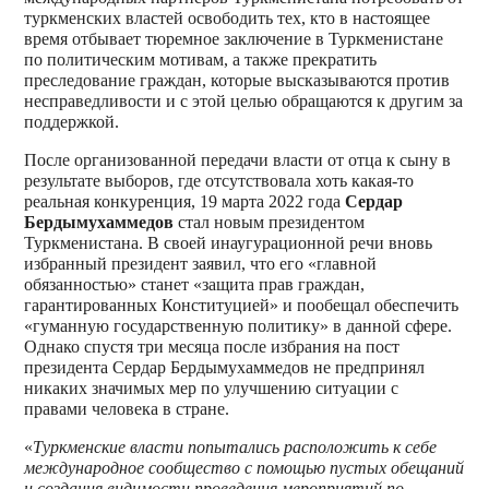
туркменских властей освободить тех, кто в настоящее
время отбывает тюремное заключение в Туркменистане
по политическим мотивам, а также прекратить
преследование граждан, которые высказываются против
несправедливости и с этой целью обращаются к другим за
поддержкой.
После организованной передачи власти от отца к сыну в
результате выборов, где отсутствовала хоть какая-то
реальная конкуренция, 19 марта 2022 года
Сердар
Бердымухаммедов
стал новым президентом
Туркменистана. В своей инаугурационной речи вновь
избранный президент заявил, что его «главной
обязанностью» станет «защита прав граждан,
гарантированных Конституцией» и пообещал обеспечить
«гуманную государственную политику» в данной сфере.
Однако спустя три месяца после избрания на пост
президента Сердар Бердымухаммедов не предпринял
никаких значимых мер по улучшению ситуации с
правами человека в стране.
«
Туркменские власти попытались расположить к себе
международное сообщество с помощью пустых обещаний
и создания видимости проведения мероприятий по