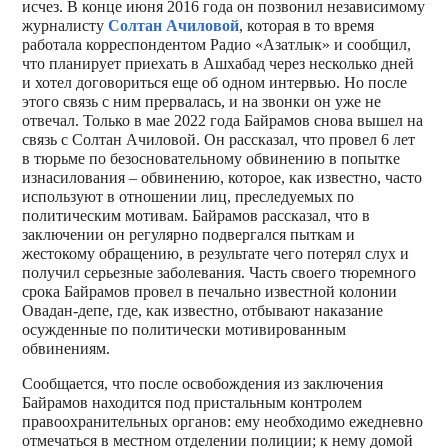
исчез. В конце июня 2016 года он позвонил независимому
журналисту
Солтан Ачиловой
, которая в то время
работала корреспондентом Радио «Азатлык» и сообщил,
что планирует приехать в Ашхабад через несколько дней
и хотел договориться еще об одном интервью. Но после
этого связь с ним прервалась, и на звонки он уже не
отвечал. Только в мае 2022 года Байрамов снова вышел на
связь с Солтан Ачиловой. Он рассказал, что провел 6 лет
в тюрьме по безосновательному обвинению в попытке
изнасилования – обвинению, которое, как известно, часто
используют в отношении лиц, преследуемых по
политическим мотивам. Байрамов рассказал, что в
заключении он регулярно подвергался пыткам и
жестокому обращению, в результате чего потерял слух и
получил серьезные заболевания. Часть своего тюремного
срока Байрамов провел в печально известной колонии
Овадан-депе, где, как известно, отбывают наказание
осужденные по политически мотивированным
обвинениям.
Сообщается, что после освобождения из заключения
Байрамов находится под пристальным контролем
правоохранительных органов: ему необходимо ежедневно
отмечаться в местном отделении полиции; к нему домой