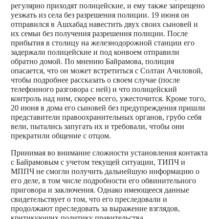
регулярно приходят полицейские, и ему также запрещено
уезжать из села без разрешения полиции. 19 июня он
отправился в Ашхабад навестить двух своих сыновей и
их семьи без получения разрешения полиции. После
прибытия в столицу на железнодорожной станции его
задержали полицейские и под конвоем отправили
обратно домой. По мнению Байрамова, полиция
опасается, что он может встретиться с Солтан Ачиловой,
чтобы подробнее рассказать о своем случае (после
телефонного разговора с ней) и что полицейский
контроль над ним, скорее всего, ужесточится. Кроме того,
20 июня в дома его сыновей без предупреждения пришли
представители правоохранительных органов, грубо себя
вели, пытались запугать их и требовали, чтобы они
прекратили общение с отцом.
Принимая во внимание сложности установления контакта
с Байрамовым с учетом текущей ситуации, ТИПЧ и
МППЧ не смогли получить дальнейшую информацию о
его деле, в том числе подробности его обвинительного
приговора и заключения. Однако имеющееся данные
свидетельствует о том, что его преследовали и
продолжают преследовать за выражение взглядов,
критикующих политику правительства.