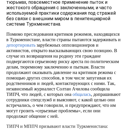
тюрьмах, повсеместное применение пыток и
жестокого обращения c заключенными, и часто
используемой практики содержания под стражей
без связи с внешним миром в пенитенциарной
системе Туркменистана.
Помимо преследования критиков режимов, находящихся
в Туркменистане, власти страны пытаются задерживать и
депортировать
зарубежных оппозиционеров и
активистов, открыто высказывающих свою позицию. В
случае их возвращения на родину эти граждане
подвергаются серьезному риску ареста по политическим
делам, тюремному заключению и пыткам. Власти
продолжают оказывать давление на критиков режима с
помощью других способов, в том числе запугивая их
родственников и людей, контактирующих с ними. Так,
независимый журналист Солтан Ачилова сообщила
ТИПЧ, что людей, с которых она
общалась
, допрашивают
сотрудники спецслужб и выясняют, с какой целью они
встречались, о чем говорили, и предупреждают, что им
могут грозить «серьезные проблемы», если они
продолжат общение с ней.
ТИПЧ и МППЧ призывают власти Туркменистана: