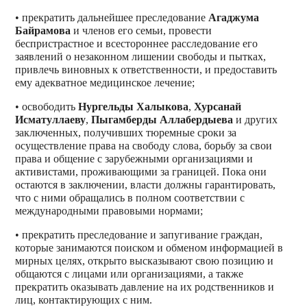
• прекратить дальнейшее преследование
Агаджума
Байрамова
и членов его семьи, провести
беспристрастное и всестороннее расследование его
заявлений о незаконном лишении свободы и пытках,
привлечь виновных к ответственности, и предоставить
ему адекватное медицинское лечение;
• освободить
Нургельды Халыкова
,
Хурсанай
Исматуллаеву
,
Пыгамберды Аллабердыева
и других
заключенных, получивших тюремные сроки за
осуществление права на свободу слова, борьбу за свои
права и общение с зарубежными организациями и
активистами, проживающими за границей. Пока они
остаются в заключении, власти должны гарантировать,
что c ними обращались в полном соответствии с
международными правовыми нормами;
• прекратить преследование и запугивание граждан,
которые занимаются поиском и обменом информацией в
мирных целях, открыто высказывают свою позицию и
общаются с лицами или организациями, а также
прекратить оказывать давление на их родственников и
лиц, контактирующих с ним.