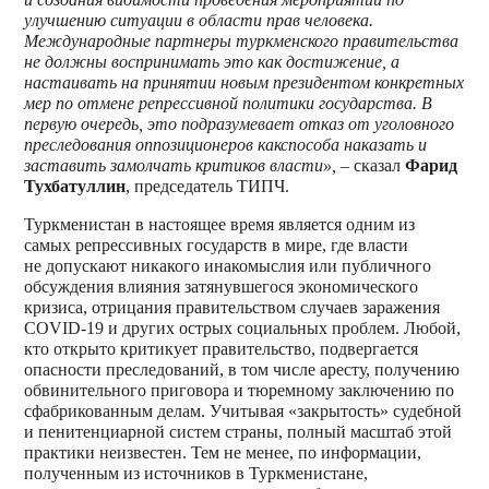
улучшению ситуации в области прав человека.
Международные партнеры туркменского правительства
не должны воспринимать это как достижение, а
настаивать на принятии новым президентом конкретных
мер по отмене репрессивной политики государства. В
первую очередь, это подразумевает отказ от уголовного
преследования оппозиционеров какспособа наказать и
заставить замолчать критиков власти»,
– сказал
Фарид
Тухбатуллин
, председатель ТИПЧ.
Туркменистан в настоящее время является одним из
самых репрессивных государств в мире, где власти
не допускают никакого инакомыслия или публичного
обсуждения влияния затянувшегося экономического
кризиса, отрицания правительством случаев заражения
COVID-19 и других острых социальных проблем. Любой,
кто открыто критикует правительство, подвергается
опасности преследований, в том числе аресту, получению
обвинительного приговора и тюремному заключению по
сфабрикованным делам. Учитывая «закрытость» судебной
и пенитенциарной систем страны, полный масштаб этой
практики неизвестен. Тем не менее, по информации,
полученным из источников в Туркменистане,