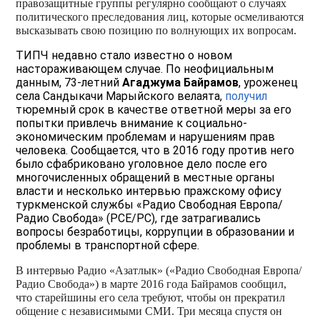
правозащитные группы регулярно сообщают о случаях
политического преследования лиц, которые осмеливаются
высказывать свою позицию по волнующих их вопросам.
ТИПЧ недавно стало известно о новом
настораживающем случае. По неофициальным
данным, 73-летний
Агаджума Байрамов
, уроженец
села Сандыкачи Марыйского велаята,
получил
тюремный срок в качестве ответной меры за его
попытки привлечь внимание к социально-
экономическим проблемам и нарушениям прав
человека. Сообщается, что в 2016 году против него
было сфабриковано уголовное дело после его
многочисленных обращений в местные органы
власти и несколько интервью пражскому офису
туркменской службы «Радио Свободная Европа/
Радио Свобода» (РСЕ/РС), где затрагивались
вопросы безработицы, коррупции в образовании и
проблемы в транспортной сфере.
В интервью Радио «Азатлык» («Радио Свободная Европа/
Радио Свобода») в марте 2016 года Байрамов сообщил,
что старейшины его села требуют, чтобы он прекратил
общение с независимыми СМИ. Три месяца спустя он