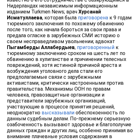
Нидерландах независимым информационным
изданием Turkmen News; врач
Хурсанай
Исматуллаева
, которая была
приговорена
к 9 годам
тюремного заключения по похожему обвинению
после того, как начала бороться за свои права и
предала огласке в зарубежных СМИ историю о
своем несправедливом увольнении; адвокат
Пыгамберды Аллабердыев
,
приговоренный
к
тюремному заключению сроком на шесть лет по
обвинению в хулиганстве и причинении телесных
повреждений, хотя истинной причиной ареста и
возбуждения уголовного дела стали его
предполагаемые связи с зарубежными
активистами, критически настроенными против
правительства. Механизмы ООН по правам
человека, правозащитные организации и
представители зарубежных организаций,
участвующие в процессе принятия решений,
неоднократно
высказывали
обеспокоенность по
данным судебным делам. По-прежнему серьезную
озабоченность вызывают здоровье и благополучие
данных граждан и других лиц, особенно принимая во
внимание плачевные условия содержания в