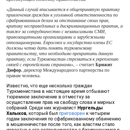
«Данный случай вписывается в общепринятую практику
привлечения граждан к уголовной ответственности по
сфабрикованным делам за отстаивание своих прав,
критику несправедливых и дискриминационных практик, а
также за сотрудничество с независимыми СМИ,
правозащитными организациями и зарубежными
оппозиционерами. Евросоюз и государства-члены ЕС
должны четко дать понять туркменскому
правительству, что необходимо прекратить данную
практику, если Туркменистан стремиться к укреплению
связей с европейскими странами», –
считает
Брижит
Дюфор
, директор Международного партнерства по
правам человека.
Известно, что еще несколько граждан
Туркменистана в настоящее время отбывают
тюремное заключение в отместку за
осуществление прав на свободу слова и мирных
собраний. Среди них журналист
Нургельды
Халыков
, который был
приговорен
к четырем
годам заключения по сфабрикованному обвинению
в мошенничестве после того, как властям стало
известно о его сотрудничестве с базирующимся в