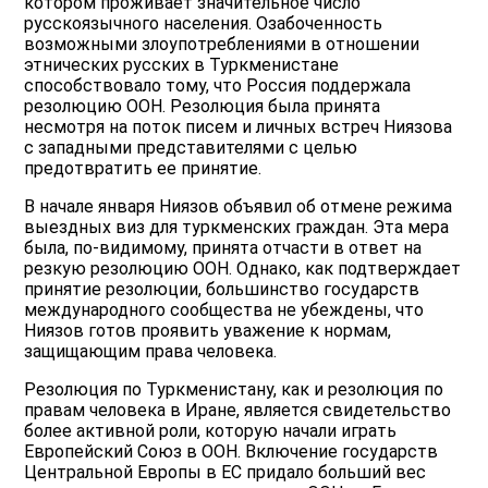
котором проживает значительное число
русскоязычного населения. Озабоченность
возможными злоупотреблениями в отношении
этнических русских в Туркменистане
способствовало тому, что Россия поддержала
резолюцию ООН. Резолюция была принята
несмотря на поток писем и личных встреч Ниязова
с западными представителями с целью
предотвратить ее принятие.
В начале января Ниязов объявил об отмене режима
выездных виз для туркменских граждан. Эта мера
была, по-видимому, принята отчасти в ответ на
резкую резолюцию ООН. Однако, как подтверждает
принятие резолюции, большинство государств
международного сообщества не убеждены, что
Ниязов готов проявить уважение к нормам,
защищающим права человека.
Резолюция по Туркменистану, как и резолюция по
правам человека в Иране, является свидетельство
более активной роли, которую начали играть
Европейский Союз в ООН. Включение государств
Центральной Европы в ЕС придало больший вес